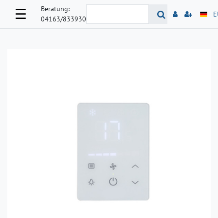
Beratung:
☰
E
04163/833930