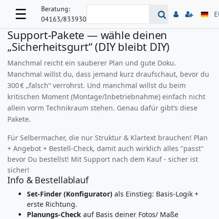
Beratung:
☰
E
04163/833930
Support‑Pakete — wähle deinen
„Sicherheitsgurt“ (DIY bleibt DIY)
Manchmal reicht ein sauberer Plan und gute Doku.
Manchmal willst du, dass jemand kurz draufschaut, bevor du
300 € „falsch“ verrohrst. Und manchmal willst du beim
kritischen Moment (Montage/Inbetriebnahme) einfach nicht
allein vorm Technikraum stehen. Genau dafür gibt’s diese
Pakete.
Für Selbermacher, die nur Struktur & Klartext brauchen! Plan
+ Angebot + Bestell-Check, damit auch wirklich alles "passt"
bevor Du bestellst! Mit Support nach dem Kauf - sicher ist
sicher!
Info & Bestellablauf
Set‑Finder (Konfigurator)
als Einstieg: Basis‑Logik +
erste Richtung.
Planungs‑Check
auf Basis deiner Fotos/ Maße