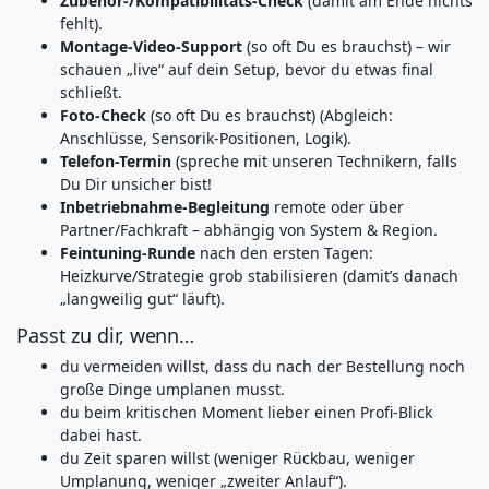
Zubehör-/Kompatibilitäts‑Check
(damit am Ende nichts
fehlt).
Montage‑Video‑Support
(so oft Du es brauchst) – wir
schauen „live“ auf dein Setup, bevor du etwas final
schließt.
Foto‑Check
(so oft Du es brauchst) (Abgleich:
Anschlüsse, Sensorik‑Positionen, Logik).
Telefon-Termin
(spreche mit unseren Technikern, falls
Du Dir unsicher bist!
Inbetriebnahme‑Begleitung
remote oder über
Partner/Fachkraft – abhängig von System & Region.
Feintuning‑Runde
nach den ersten Tagen:
Heizkurve/Strategie grob stabilisieren (damit’s danach
„langweilig gut“ läuft).
Passt zu dir, wenn…
du vermeiden willst, dass du nach der Bestellung noch
große Dinge umplanen musst.
du beim kritischen Moment lieber einen Profi‑Blick
dabei hast.
du Zeit sparen willst (weniger Rückbau, weniger
Umplanung, weniger „zweiter Anlauf“).