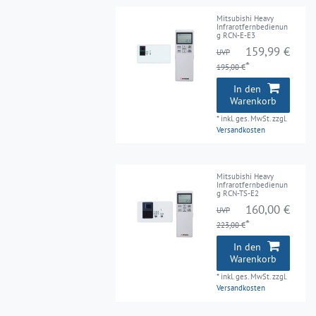
Mitsubishi Heavy
Infrarotfernbedienun
g RCN-E-E3
159,99 €
UVP
*
195,00 €
In den
Warenkorb
*
inkl. ges. MwSt.
zzgl.
Versandkosten
Mitsubishi Heavy
Infrarotfernbedienun
g RCN-TS-E2
160,00 €
UVP
*
223,00 €
In den
Warenkorb
*
inkl. ges. MwSt.
zzgl.
Versandkosten