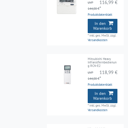
116,99 €
UVP
*
144,00 €
Produktdatenblatt
In den
Warenkorb
*
inkl. ges. MwSt.
zzgl.
Versandkosten
Mitsubishi Heavy
Infrarotfernbedienun
g RCN-E2
118,99 €
UVP
*
144,00 €
Produktdatenblatt
In den
Warenkorb
*
inkl. ges. MwSt.
zzgl.
Versandkosten