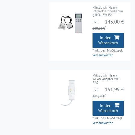
Mitsubishi Heavy
Infrarotfernbedienun
g RCN-FW-E2
143,00 €
UVP
*
200,00 €
In den
Warenkorb
*
inkl. ges. MwSt.
zzgl.
Versandkosten
Mitsubishi Heavy
WLAN-Adapter WF-
RAC
151,99 €
UVP
*
181,00 €
In den
Warenkorb
*
inkl. ges. MwSt.
zzgl.
Versandkosten