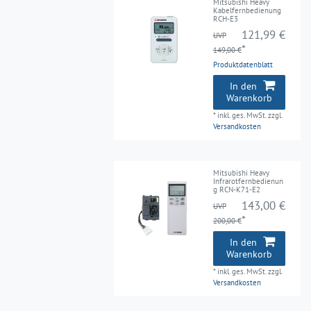
Mitsubishi Heavy
Kabelfernbedienung
RCH-E3
121,99 €
UVP
*
149,00 €
Produktdatenblatt
In den
Warenkorb
*
inkl. ges. MwSt.
zzgl.
Versandkosten
Mitsubishi Heavy
Infrarotfernbedienun
g RCN-K71-E2
143,00 €
UVP
*
200,00 €
In den
Warenkorb
*
inkl. ges. MwSt.
zzgl.
Versandkosten