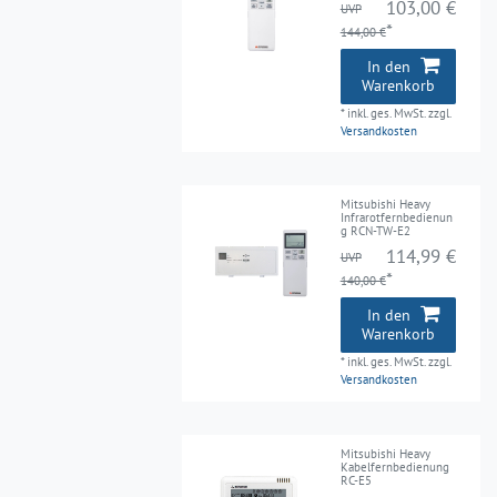
103,00 €
UVP
*
144,00 €
In den
Warenkorb
*
inkl. ges. MwSt.
zzgl.
Versandkosten
Mitsubishi Heavy
Infrarotfernbedienun
g RCN-TW-E2
114,99 €
UVP
*
140,00 €
In den
Warenkorb
*
inkl. ges. MwSt.
zzgl.
Versandkosten
Mitsubishi Heavy
Kabelfernbedienung
RC-E5