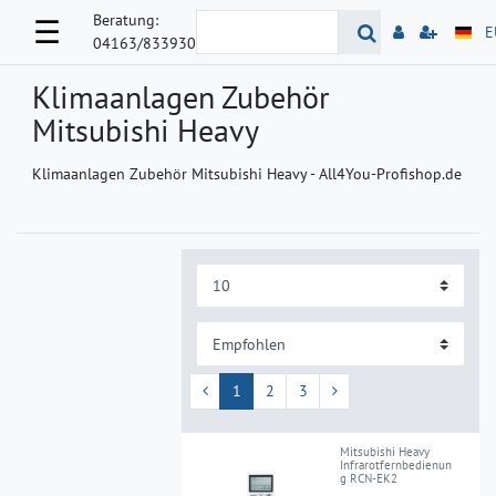
Beratung:
☰
E
04163/833930
Klimaanlagen Zubehör
Mitsubishi Heavy
Klimaanlagen Zubehör Mitsubishi Heavy - All4You-Profishop.de
1
2
3
Mitsubishi Heavy
Infrarotfernbedienun
g RCN-EK2