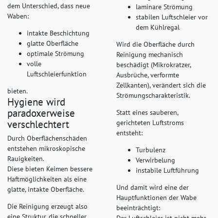
dem Unterschied, dass neue
laminare Strömung
Waben:
stabilen Luftschleier vor
dem Kühlregal
intakte Beschichtung
glatte Oberfläche
Wird die Oberfläche durch
optimale Strömung
Reinigung mechanisch
volle
beschädigt (Mikrokratzer,
Luftschleierfunktion
Ausbrüche, verformte
Zellkanten), verändert sich die
bieten.
Strömungscharakteristik.
Hygiene wird
paradoxerweise
Statt eines sauberen,
verschlechtert
gerichteten Luftstroms
entsteht:
Durch Oberflächenschäden
entstehen mikroskopische
Turbulenz
Rauigkeiten.
Verwirbelung
Diese bieten Keimen bessere
instabile Luftführung
Haftmöglichkeiten als eine
Und damit wird eine der
glatte, intakte Oberfläche.
Hauptfunktionen der Wabe
Die Reinigung erzeugt also
beeinträchtigt:
eine Struktur, die schneller
Der Luftschleier ist nicht mehr