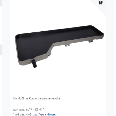
MundoClima Kondensatwannenventile
72,00 € *
UVP 88,00 €
*
inkl. ges. MwSt.
zzgl.
Versandkosten