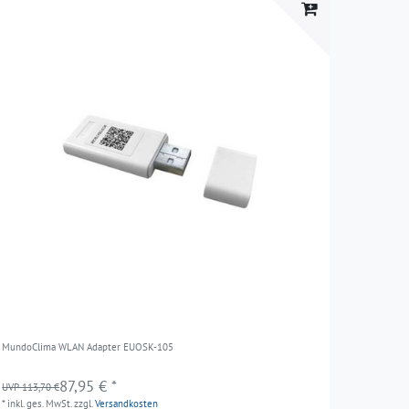
MundoClima WLAN Adapter EUOSK-105
87,95 € *
UVP 113,70 €
*
inkl. ges. MwSt.
zzgl.
Versandkosten