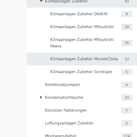
Klimaanlagen Zubehör
92
Klimaanlagen Zubehör DAIKIN
9
Klimaanlagen Zubehör Mitsubishi
20
Klimaanlagen Zubehör Mitsubishi
35
Heavy
Klimaanlagen Zubehör MundoClima
22
Klimaanlagen Zubehör Sonstiges
5
Kondensatpumpen
4
Kondensatschläuche
23
Konsolen Halterungen
7
Lüftungsanlagen Zubehör
2
Montagezubehör
124