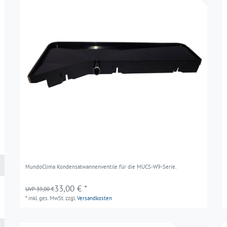
MundoClima Kondensatwannenventile für die MUCS-W9-Serie.
33,00 € *
UVP 39,00 €
*
inkl. ges. MwSt.
zzgl.
Versandkosten