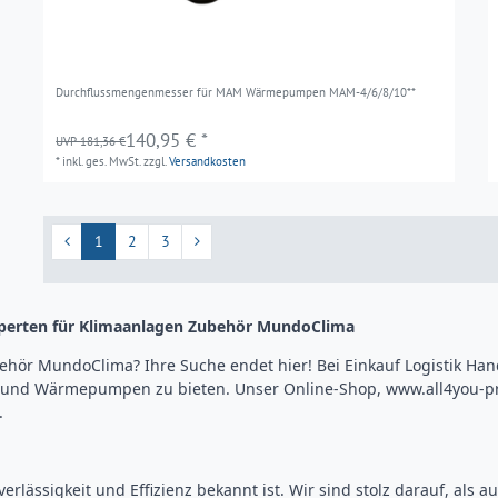
Durchflussmengenmesser für MAM Wärmepumpen MAM-4/6/8/10**
140,95 € *
UVP 181,36 €
*
inkl. ges. MwSt.
zzgl.
Versandkosten
1
2
3
xperten für Klimaanlagen Zubehör MundoClima
ör MundoClima? Ihre Suche endet hier! Bei Einkauf Logistik Hand
n und Wärmepumpen zu bieten. Unser Online-Shop,
www.all4you-p
.
verlässigkeit und Effizienz bekannt ist. Wir sind stolz darauf, als