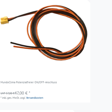
MundoClima Potenzialfreier ON/OFF-Anschluss
47,00 € *
UVP 57,00 €
*
inkl. ges. MwSt.
zzgl.
Versandkosten