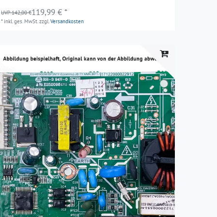
119,99 € *
UVP 142,00 €
*
inkl. ges. MwSt.
zzgl.
Versandkosten