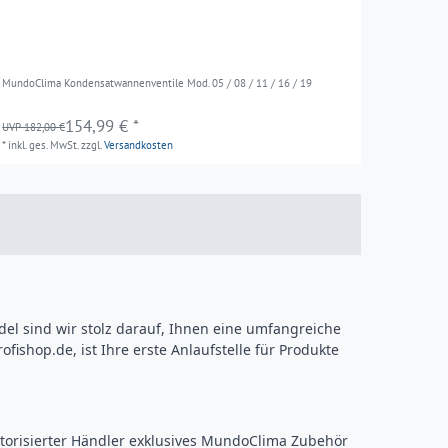
MundoClima Kondensatwannenventile Mod. 05 / 08 / 11 / 16 / 19
154,99 € *
UVP 182,00 €
*
inkl. ges. MwSt.
zzgl.
Versandkosten
el sind wir stolz darauf, Ihnen eine umfangreiche
rofishop.de
, ist Ihre erste Anlaufstelle für Produkte
 autorisierter Händler exklusives MundoClima Zubehör