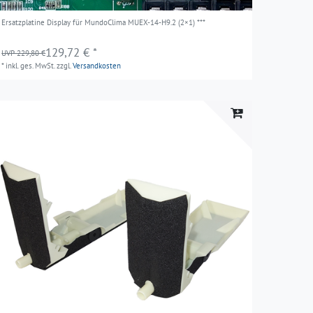
Ersatzplatine Display für MundoClima MUEX-14-H9.2 (2×1) ***
129,72 € *
UVP 229,80 €
*
inkl. ges. MwSt.
zzgl.
Versandkosten