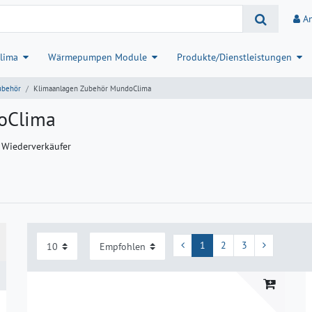
A
lima
Wärmepumpen Module
Produkte/Dienstleistungen
ubehör
Klimaanlagen Zubehör MundoClima
oClima
 Wiederverkäufer
1
2
3