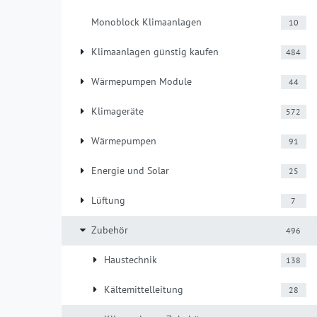
Monoblock Klimaanlagen
10
Klimaanlagen günstig kaufen
484
Wärmepumpen Module
44
Klimageräte
572
Wärmepumpen
91
Energie und Solar
25
Lüftung
7
Zubehör
496
Haustechnik
138
Kältemittelleitung
28