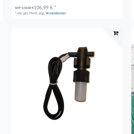
106,99 € *
UVP 124,00 €
*
inkl. ges. MwSt.
zzgl.
Versandkosten