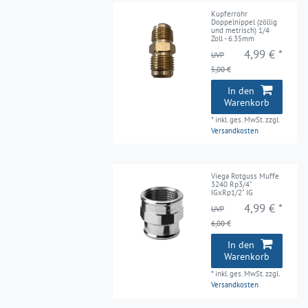
Kupferrohr
Doppelnippel (zöllig
und metrisch) 1/4
Zoll - 6.35mm
4,99 € *
UVP
5,00 €
In den
Warenkorb
*
inkl. ges. MwSt.
zzgl.
Versandkosten
Viega Rotguss Muffe
3240 Rp3/4"
IGxRp1/2" IG
4,99 € *
UVP
6,00 €
In den
Warenkorb
*
inkl. ges. MwSt.
zzgl.
Versandkosten