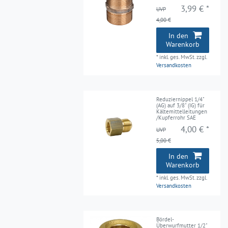
3,99 € *
UVP
4,00 €
In den
Warenkorb
*
inkl. ges. MwSt.
zzgl.
Versandkosten
Reduziernippel 1/4"
(AG) auf 3/8" (IG) für
Kältemittelleitungen
/Kupferrohr SAE
4,00 € *
UVP
5,00 €
In den
Warenkorb
*
inkl. ges. MwSt.
zzgl.
Versandkosten
Bördel-
Überwurfmutter 1/2"