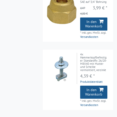
SAE auf 3/4" Bohrung
3,99 € *
UVP
4,00 €
In den
Warenkorb
*
inkl. ges. MwSt.
zzgl.
Versandkosten
4x
Hammerkopfbefestig
er Standardfix 26/28-
M8X40 mit Mutter
und Scheibe
vormontiert, verzinkt
4,39 € *
Produktdatenblatt
In den
Warenkorb
*
inkl. ges. MwSt.
zzgl.
Versandkosten