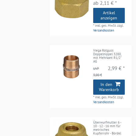
ab 2,11 € *
Artikel
anzeigen
*
inkl. ges. MwSt.
zzgl.
Versandkosten
Viega Rotguss
Doppelnippel 3280,
mit Mehrkant R1/2"
AG
2,99 € *
UVP
3,00 €
In den
Warenkorb
*
inkl. ges. MwSt.
zzgl.
Versandkosten
Überwurfmutter 6 -
10 - 12 - 16 mm für
metrisches
Kupferrohr - Bördel