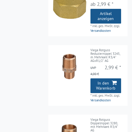
ab 2,99 € *
Artikel
anzeigen
*
inkl. ges. MwSt.
zzgl.
Versandkosten
Viega Rotguss
Reduziernippel 3245,
m. Mehrkant R3/4"
AGxR1/2" AG
2,99 € *
UVP
4,00 €
In den
Warenkorb
*
inkl. ges. MwSt.
zzgl.
Versandkosten
Viega Rotguss
Doppelnippel 3280,
mit Mehrkant R3/4"
AG