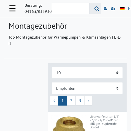
Beratung:
☰
E
04163/833930
Montagezubehör
Top Montagezubehör für Wärmepumpen & Klimaanlagen | E-L-
H
1
2
3
Überwurfmutter 1/4"
- 3/8" - 1/2" - 5/8" für
zölliges Kupferrohr -
Bördel