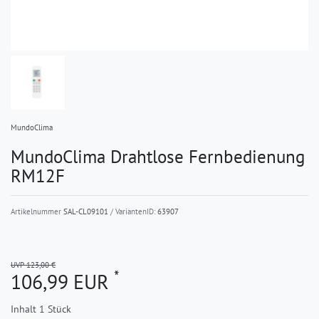
MundoClima
MundoClima Drahtlose Fernbedienung
RM12F
Artikelnummer
SAL-CL09101
/ VariantenID:
63907
UVP 123,00 €
*
106,99 EUR
Inhalt
1
Stück