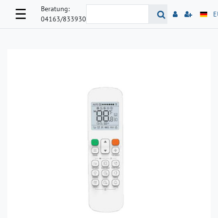
Beratung:
☰
E
04163/833930