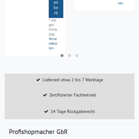
en
ten
ko
rb
*
inkl.
ges.
MwSt.
zzgl.
Versa
ndkos
ten
Lieferzeit etwa 2 bis 7 Werktage
Zertifizierter Fachbetrieb
14 Tage Rückgaberecht
Profishopmacher GbR