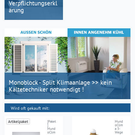
Verpflichtungserkl
ärung
Monoblock - Split Klimaanlage >> kein
Kältetechniker notwendigt !
Wird oft gekauft mit:
Artikelpaket
[Paket
Mund
]
oClim
Mund
a 3-
oClim
Wege