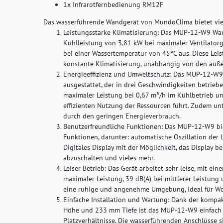
1x Infrarotfernbedienung RM12F
Das wasserführende Wandgerät von MundoClima bietet viele
Leistungsstarke Klimatisierung:
Das MUP-12-W9 Wand
Kühlleistung von 3,81 kW bei maximaler Ventilator
bei einer Wassertemperatur von 45°C aus. Diese Leis
konstante Klimatisierung, unabhängig von den äuß
Energieeffizienz und Umweltschutz:
Das MUP-12-W9 i
ausgestattet, der in drei Geschwindigkeiten betrieb
maximaler Leistung bei 0,67 m³/h im Kühlbetrieb un
effizienten Nutzung der Ressourcen führt. Zudem un
durch den geringen Energieverbrauch.
Benutzerfreundliche Funktionen:
Das MUP-12-W9 biet
Funktionen, darunter: automatische Oszillation der L
Digitales Display mit der Möglichkeit, das Display
abzuschalten und vieles mehr.
Leiser Betrieb:
Das Gerät arbeitet sehr leise, mit ei
maximaler Leistung, 39 dB(A) bei mittlerer Leistung 
eine ruhige und angenehme Umgebung, ideal für Wo
Einfache Installation und Wartung:
Dank der kompak
Höhe und 233 mm Tiefe ist das MUP-12-W9 einfach z
Platzverhältnisse. Die wasserführenden Anschlüsse si