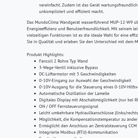
vereinfacht. Zudem ist das Gerät wartungsfreundlich
unkompliziert und effizient macht.
Das MundoClima Wandgerät wasserführend MUP-12-W9 über
Energieeffizienz und Benutzerfreundlichkeit. Mit seinem lei
vielseitigen Funktionen ist es die ideale Wahl für eine eff
Sie in Qualität und erleben Sie den Unterschied mit de
Produkt Highlights:
Fancoil 2 Rohre Typ Wand
3-Wege-Ventil inklusive Bypass
DC-Lüftermotor mit 3 Geschwindigkeiten
0-10V-Eingang zur Auswahl der Geschwindigkeit
0-10V-Ausgang für die Steuerung eines 0-10V-Hilfsv
Automatische Oszillation der Lamelle
Digitales Display mit Abschaltmöglichkeit (nur bei
ON / OFF Fernsteuerungssignal
Leicht umkehrbare Hydraulikanschlüsse (links/rechts
Möglichkeit, die Kompensationstemperatur zu ände
Ermöglicht den Anschluss an Zentralsteuerung CCM
Integrierte Modbus (RTU)-Kommunikation