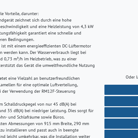
 Vorteile, darunter:
gerät zeichnet sich durch eine hohe
geschwindigkeit und eine Heizleistung von 4,3 kW
tungsfähigkeit garantiert eine schnelle und
eren Bedingungen.
st mit einem energieeffizienten DC-Lüftermotor
en werden kann. Der Wasserverbrauch liegt bei
d 0,73 m³/h im Heizbetrieb, was zu einer
terstützt das Gerät die umweltfreundliche Nutzung
Oder l
et eine Vielzahl an benutzerfreundlichen
amellen für eine optimale Luftverteilung,
 bei der Verwendung der RM12F-Steuerung
nem Schalldruckpegel von nur 45 dB(A) bei
und 35 dB(A) bei niedriger Leistung. Dies sorgt für
hn- und Schlafräume sowie Büros.
ten Abmessungen von 915 mm Breite, 290 mm
u installieren und passt auch in beengte
nd leicht umkehrbar, was die Installation weiter