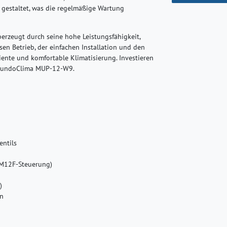
 gestaltet, was die regelmäßige Wartung
zeugt durch seine hohe Leistungsfähigkeit,
sen Betrieb, der einfachen Installation und den
iziente und komfortable Klimatisierung. Investieren
m MundoClima MUP-12-W9.
entils
 RM12F-Steuerung)
)
rn