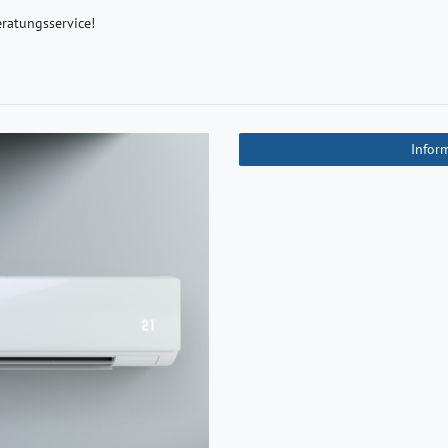
eratungsservice!
Infor