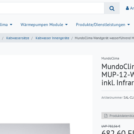
A
lima
Wärmepumpen Module
Produkte/Dienstleistungen
Kaltwassersätze
Kaltwasser Innengeräte
MundoClima Wandgerät wasserführend MUP
MundoClima
MundoCli
MUP-12-W9
inkl. Infr
Artikelnummer
SAL-CL
Produktdatenbla
UVP 782,56 €
682,60 