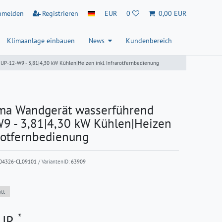
nmelden
Registrieren
EUR
0
0,00 EUR
Klimaanlage einbauen
News
Kundenbereich
-12-W9 - 3,81|4,30 kW Kühlen|Heizen inkl. Infrarotfernbedienung
ma Wandgerät wasserführend
 - 3,81|4,30 kW Kühlen|Heizen
arotfernbedienung
04326-CL09101
/ VariantenID:
63909
tt
*
EUR