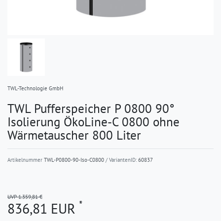
TWL-Technologie GmbH
TWL Pufferspeicher P 0800 90°
Isolierung ÖkoLine-C 0800 ohne
Wärmetauscher 800 Liter
Artikelnummer
TWL-P0800-90-Iso-C0800
/ VariantenID:
60837
UVP 1.359,81 €
*
836,81 EUR