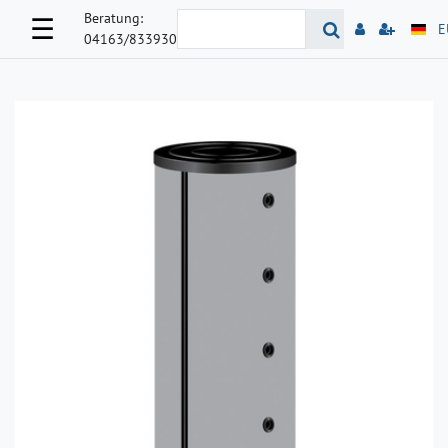
Beratung:
☰
E
04163/833930