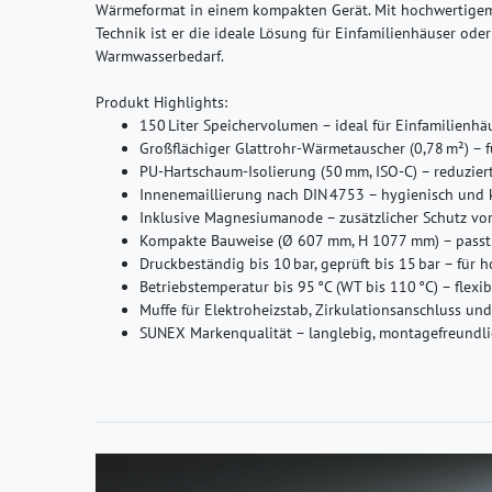
Wärmeformat in einem kompakten Gerät. Mit hochwertige
Technik ist er die ideale Lösung für Einfamilienhäuser od
Warmwasserbedarf.
Produkt Highlights:
150 Liter Speichervolumen – ideal für Einfamilien
Großflächiger Glattrohr-Wärmetauscher (0,78 m²) – 
PU-Hartschaum-Isolierung (50 mm, ISO-C) – reduzier
Innenemaillierung nach DIN 4753 – hygienisch und 
Inklusive Magnesiumanode – zusätzlicher Schutz vo
Kompakte Bauweise (Ø 607 mm, H 1077 mm) – passt 
Druckbeständig bis 10 bar, geprüft bis 15 bar – fü
Betriebstemperatur bis 95 °C (WT bis 110 °C) – flexib
Muffe für Elektroheizstab, Zirkulationsanschluss und
SUNEX Markenqualität – langlebig, montagefreundl