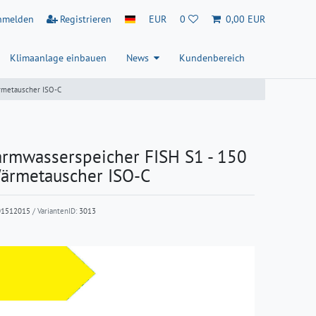
nmelden
Registrieren
EUR
0
0,00 EUR
Klimaanlage einbauen
News
Kundenbereich
rmetauscher ISO-C
mwasserspeicher FISH S1 - 150
Wärmetauscher ISO-C
01512015
/ VariantenID:
3013