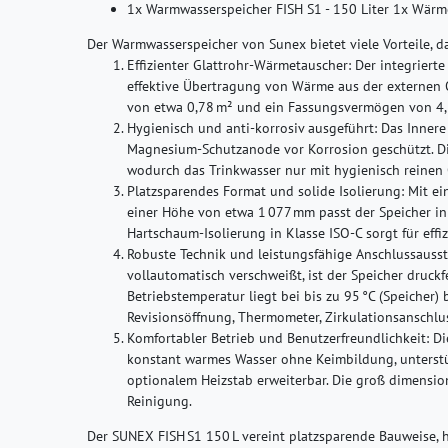
1x Warmwasserspeicher FISH S1 - 150 Liter 1x Wärm
Der Warmwasserspeicher von Sunex bietet viele Vorteile, d
Effizienter Glattrohr-Wärmetauscher:
Der integrierte
effektive Übertragung von Wärme aus der externen Qu
von etwa 0,78 m² und ein Fassungsvermögen von 4,3
Hygienisch und anti-korrosiv ausgeführt:
Das Innere 
Magnesium-Schutzanode vor Korrosion geschützt. Di
wodurch das Trinkwasser nur mit hygienisch reinen
Platzsparendes Format und solide Isolierung:
Mit ei
einer Höhe von etwa 1 077 mm passt der Speicher i
Hartschaum-Isolierung in Klasse ISO‑C sorgt für ef
Robuste Technik und leistungsfähige Anschlussausst
vollautomatisch verschweißt, ist der Speicher druckfes
Betriebstemperatur liegt bei bis zu 95 °C (Speicher)
Revisionsöffnung, Thermometer, Zirkulationsanschlus
Komfortabler Betrieb und Benutzerfreundlichkeit:
Die
konstant warmes Wasser ohne Keimbildung, unterstüt
optionalem Heizstab erweiterbar. Die groß dimensio
Reinigung.
Der SUNEX FISH S1 150 L vereint platzsparende Bauweise, h