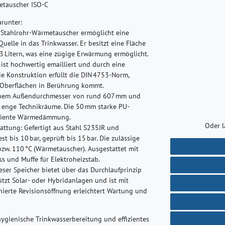
etauscher ISO-C
arunter:
 Stahlrohr-Wärmetauscher ermöglicht eine
elle in das Trinkwasser. Er besitzt eine Fläche
 Litern, was eine zügige Erwärmung ermöglicht.
ist hochwertig emailliert und durch eine
e Konstruktion erfüllt die DIN 4753-Norm,
 Oberflächen in Berührung kommt.
nem Außendurchmesser von rund 607 mm und
n enge Technikräume. Die 50 mm starke PU-
fiziente Wärmedämmung.
Oder l
attung:
Gefertigt aus Stahl S235JR und
t bis 10 bar, geprüft bis 15 bar. Die zulässige
 bzw. 110 °C (Wärmetauscher). Ausgestattet mit
s und Muffe für Elektroheizstab.
ser Speicher bietet über das Durchlaufprinzip
zt Solar‑ oder Hybridanlagen und ist mit
nierte Revisionsöffnung erleichtert Wartung und
ygienische Trinkwasserbereitung und effizientes