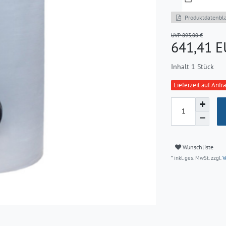
Produktdatenbla
UVP 893,00 €
641,41 
Inhalt
1
Stück
Lieferzeit auf Anfr
Wunschliste
* inkl. ges. MwSt. zzgl.
V