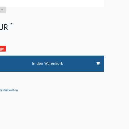
tt
*
EUR
age
In den Warenkorb
ersandkosten