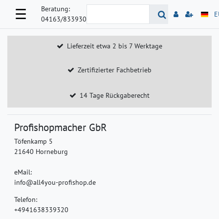
Beratung:
☰
E
04163/833930
Lieferzeit etwa 2 bis 7 Werktage
Zertifizierter Fachbetrieb
14 Tage Rückgaberecht
Profishopmacher GbR
Töfenkamp 5
21640 Horneburg
eMail:
info@all4you-profishop.de
Telefon:
+4941638339320