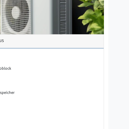
us
oblock
speicher