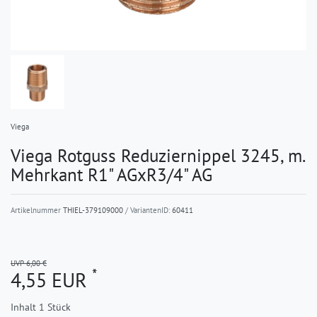
Viega
Viega Rotguss Reduziernippel 3245, m.
Mehrkant R1" AGxR3/4" AG
Artikelnummer
THIEL-379109000
/ VariantenID:
60411
UVP 6,00 €
*
4,55 EUR
Inhalt
1
Stück