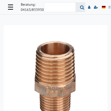
Beratung:
☰
E
04163/833930