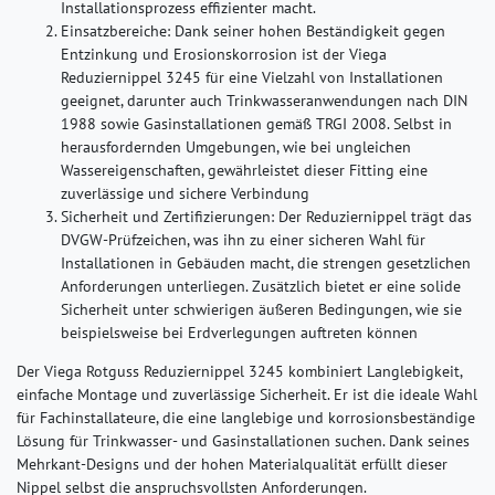
Installationsprozess effizienter macht.
Einsatzbereiche:
Dank seiner hohen Beständigkeit gegen
Entzinkung und Erosionskorrosion ist der Viega
Reduziernippel 3245 für eine Vielzahl von Installationen
geeignet, darunter auch Trinkwasseranwendungen nach DIN
1988 sowie Gasinstallationen gemäß TRGI 2008. Selbst in
herausfordernden Umgebungen, wie bei ungleichen
Wassereigenschaften, gewährleistet dieser Fitting eine
zuverlässige und sichere Verbindung
Sicherheit und Zertifizierungen:
Der Reduziernippel trägt das
DVGW-Prüfzeichen, was ihn zu einer sicheren Wahl für
Installationen in Gebäuden macht, die strengen gesetzlichen
Anforderungen unterliegen. Zusätzlich bietet er eine solide
Sicherheit unter schwierigen äußeren Bedingungen, wie sie
beispielsweise bei Erdverlegungen auftreten können
Der Viega Rotguss Reduziernippel 3245 kombiniert Langlebigkeit,
einfache Montage und zuverlässige Sicherheit. Er ist die ideale Wahl
für Fachinstallateure, die eine langlebige und korrosionsbeständige
Lösung für Trinkwasser- und Gasinstallationen suchen. Dank seines
Mehrkant-Designs und der hohen Materialqualität erfüllt dieser
Nippel selbst die anspruchsvollsten Anforderungen.