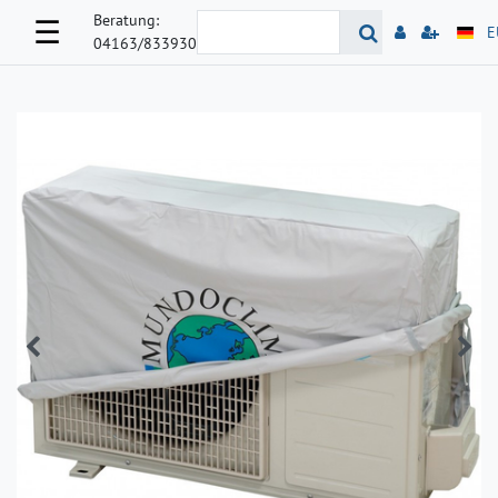
Beratung:
☰
E
04163/833930