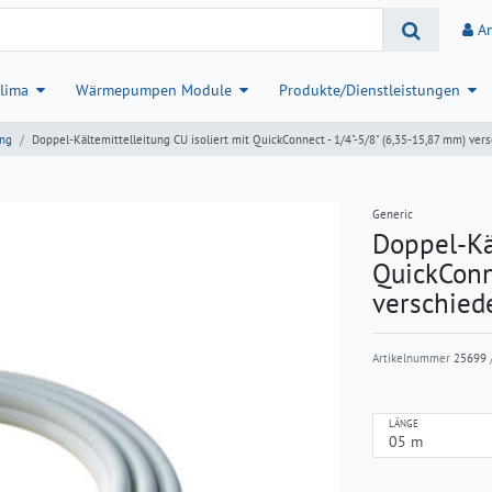
A
lima
Wärmepumpen Module
Produkte/Dienstleistungen
ung
Doppel-Kältemittelleitung CU isoliert mit QuickConnect - 1/4"-5/8" (6,35-15,87 mm) ve
Generic
Doppel-Käl
QuickConn
verschied
Artikelnummer
25699
/
LÄNGE