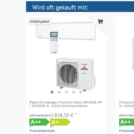
Wird oft gekauft mit:
Artikelpaket
[Paket] Klimaanlage Mitsubishi Heavy SRK80ZR-WF
Mitsubish
+ SRC80ZR-W - 8,0|9,0 kW Kühlen|Heizen
W - 8,0|9
2.828,50 € *
UVP 4.476,24 €
UVP 2.701
Produktdatenblatt
Produktda