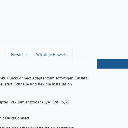
er
Hersteller
Wichtige Hinweise
nkl. QuickConnect Adapter zum sofortigen Einsatz.
iefert. Schnelle und flexible Installation
apter (Vakuum entzogen) 1/4"-5/8" (6,35-
mit QuickConnect:
er ist eine schnelle Installation garantiert.