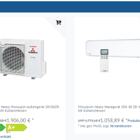
i Heavy Monosplit-Außengerät SRC80ZR-
Mitsubishi Heavy Wandgerät SRK 80 ZR-WF
,0kW Kühlen|Heizen
kW Kühlen|Heizen
1.906,00 € *
1.058,89 € *
,00 €
UVP 1.775,18 €
Produkt
*
inkl. ges. MwSt.
zzgl.
Versandkosten
tenblatt