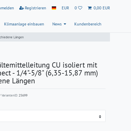
nmelden
Registrieren
EUR
0
0,00 EUR
Klimaanlage einbauen
News
Kundenbereich
rschiedene Längen
temittelleitung CU isoliert mit
ect - 1/4"-5/8" (6,35-15,87 mm)
ene Längen
 VariantenID:
25699