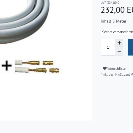
UVP 324,00 €
232,00 
Inhalt
5
Meter
Sofort versandferti
Wunschliste
* inkl. ges. MwSt. zzgl.
V