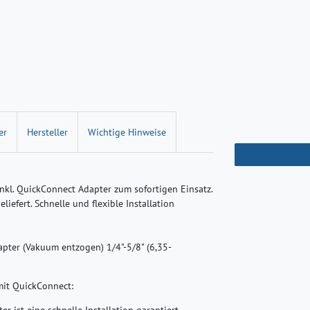
er
Hersteller
Wichtige Hinweise
nkl. QuickConnect Adapter zum sofortigen Einsatz.
iefert. Schnelle und flexible Installation
apter (Vakuum entzogen) 1/4"-5/8" (6,35-
mit QuickConnect:
er ist eine schnelle Installation garantiert.