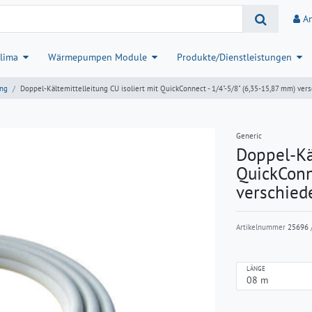
A
lima
Wärmepumpen Module
Produkte/Dienstleistungen
ung
Doppel-Kältemittelleitung CU isoliert mit QuickConnect - 1/4"-5/8" (6,35-15,87 mm) ve
Generic
Doppel-Käl
QuickConn
verschied
Artikelnummer
25696
/
LÄNGE