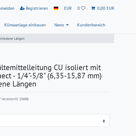
nmelden
Registrieren
EUR
0
0,00 EUR
Klimaanlage einbauen
News
Kundenbereich
rschiedene Längen
temittelleitung CU isoliert mit
ect - 1/4"-5/8" (6,35-15,87 mm)
ene Längen
 VariantenID:
25696