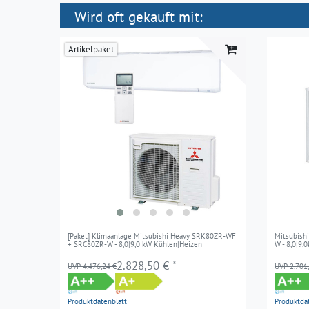
Wird oft gekauft mit:
Artikelpaket
[Paket] Klimaanlage Mitsubishi Heavy SRK80ZR-WF
Mitsubish
+ SRC80ZR-W - 8,0|9,0 kW Kühlen|Heizen
W - 8,0|9
2.828,50 € *
UVP 4.476,24 €
UVP 2.701
Produktdatenblatt
Produktda