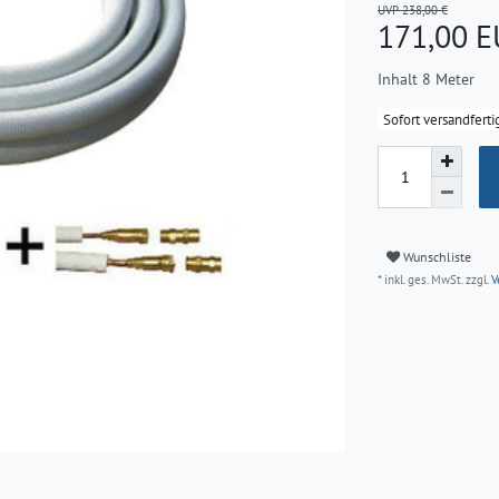
UVP 238,00 €
171,00 
Inhalt
8
Meter
Sofort versandferti
Wunschliste
* inkl. ges. MwSt. zzgl.
V