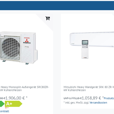
i Heavy Monosplit-Außengerät SRC80ZR-
Mitsubishi Heavy Wandgerät SRK 80 ZR-WF
,0kW Kühlen|Heizen
kW Kühlen|Heizen
1.906,00 € *
1.058,89 € *
,00 €
UVP 1.775,18 €
Produkt
*
inkl. ges. MwSt.
zzgl.
Versandkosten
tenblatt