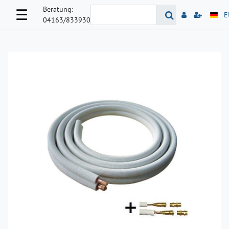
Beratung:
☰
E
04163/833930