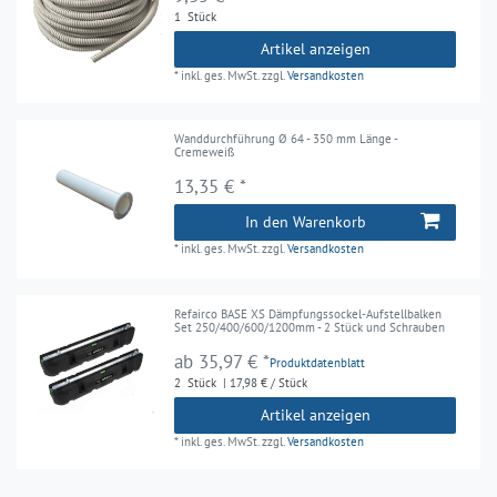
1
Stück
Artikel anzeigen
*
inkl. ges. MwSt.
zzgl.
Versandkosten
Wanddurchführung Ø 64 - 350 mm Länge -
Cremeweiß
13,35 € *
In den Warenkorb
*
inkl. ges. MwSt.
zzgl.
Versandkosten
Refairco BASE XS Dämpfungssockel-Aufstellbalken
Set 250/400/600/1200mm - 2 Stück und Schrauben
ab 35,97 € *
Produktdatenblatt
2
Stück
| 17,98 € / Stück
Artikel anzeigen
*
inkl. ges. MwSt.
zzgl.
Versandkosten