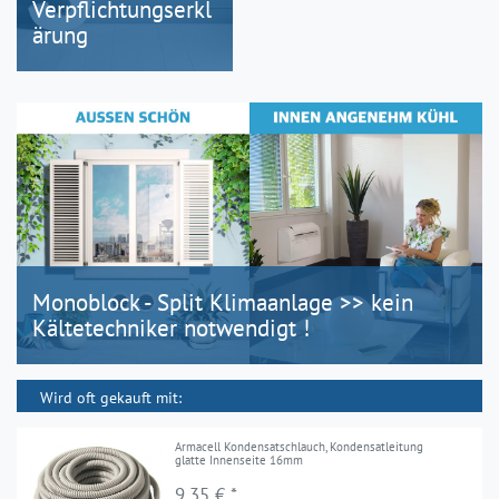
Verpflichtungserkl
ärung
Monoblock - Split Klimaanlage >> kein
Kältetechniker notwendigt !
Wird oft gekauft mit:
Armacell Kondensatschlauch, Kondensatleitung
glatte Innenseite 16mm
9,35 € *