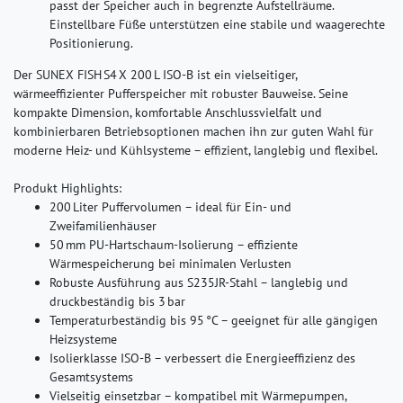
passt der Speicher auch in begrenzte Aufstellräume.
Einstellbare Füße unterstützen eine stabile und waagerechte
Positionierung.
Der SUNEX FISH S4 X 200 L ISO‑B ist ein vielseitiger,
wärmeeffizienter Pufferspeicher mit robuster Bauweise. Seine
kompakte Dimension, komfortable Anschlussvielfalt und
kombinierbaren Betriebsoptionen machen ihn zur guten Wahl für
moderne Heiz- und Kühlsysteme – effizient, langlebig und flexibel.
Produkt Highlights:
200 Liter Puffervolumen – ideal für Ein- und
Zweifamilienhäuser
50 mm PU-Hartschaum-Isolierung – effiziente
Wärmespeicherung bei minimalen Verlusten
Robuste Ausführung aus S235JR-Stahl – langlebig und
druckbeständig bis 3 bar
Temperaturbeständig bis 95 °C – geeignet für alle gängigen
Heizsysteme
Isolierklasse ISO-B – verbessert die Energieeffizienz des
Gesamtsystems
Vielseitig einsetzbar – kompatibel mit Wärmepumpen,