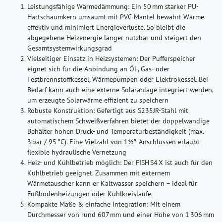
Leistungsfähige Wärmedämmung:
Ein 50 mm starker PU-
Hartschaumkern umsäumt mit PVC-Mantel bewahrt Wärme
effektiv und minimiert Energieverluste. So bleibt die
abgegebene Heizenergie länger nutzbar und steigert den
Gesamtsystemwirkungsgrad
Vielseitiger Einsatz in Heizsystemen:
Der Pufferspeicher
eignet sich für die Anbindung an Öl‑, Gas‑ oder
Festbrennstoffkessel, Wärmepumpen oder Elektrokessel. Bei
Bedarf kann auch eine externe Solaranlage integriert werden,
um erzeugte Solarwärme effizient zu speichern
Robuste Konstruktion:
Gefertigt aus S235JR-Stahl mit
automatischem Schweißverfahren bietet der doppelwandige
Behälter hohen Druck- und Temperaturbeständigkeit (max.
3 bar / 95 °C). Eine Vielzahl von 1½″-Anschlüssen erlaubt
flexible hydraulische Vernetzung
Heiz- und Kühlbetrieb möglich:
Der FISH S4 X ist auch für den
Kühlbetrieb geeignet. Zusammen mit externem
Wärmetauscher kann er Kaltwasser speichern – ideal für
Fußbodenheizungen oder Kühlkreisläufe.
Kompakte Maße & einfache Integration:
Mit einem
Durchmesser von rund 607 mm und einer Höhe von 1 306 mm