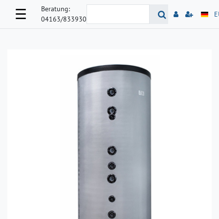
Beratung:
☰
E
04163/833930