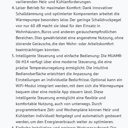
variierenden Heiz- und Kühlanforderungen.
Leiser Betrieb für maximalen Komfort:
Dank innovativer
Schalldämmung und optimierter Komponenten arbeitet die
Wärmepumpe besonders leise. Der geringe Schalldruckpegel
von nur 60 dB macht sie ideal für den Einsatz in
Wohnhäusern, Büros und anderen geräuschempfindlichen
Bereichen. Dies gewährleistet eine angenehme Nutzung, ohne
störende Geräusche, die den Wohn- oder Arbeitskomfort
beeinträchtigen könnten.
Intelligente Steuerung und einfache Bedienung:
Die MUAMR-
06-H14 verfügt über eine moderne Steuerung, die eine
präzise Temperaturregelung ermöglicht. Die intuitive
Bedienoberfläche erleichtert die Anpassung der
Einstellungen an individuelle Bedürfnisse. Optional kann ein
WiFi-Modul integriert werden, mit dem sich die Wärmepumpe
bequem über eine mobile App steuern lässt. Diese
intelligente Steuerung ermöglicht eine flexible und
komfortable Nutzung, auch von unterwegs. Durch
programmierbare Zeit- und Wochenpläne können Heiz- und
Kühlzeiten individuell festgelegt und automatisch gesteuert
werden, um den Energieverbrauch weiter zu optimieren.
Einfache Installation und geringer Wartungsaufwand:
Das