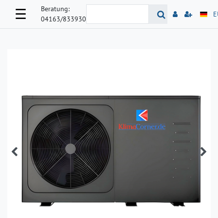
Beratung:
☰
E
04163/833930