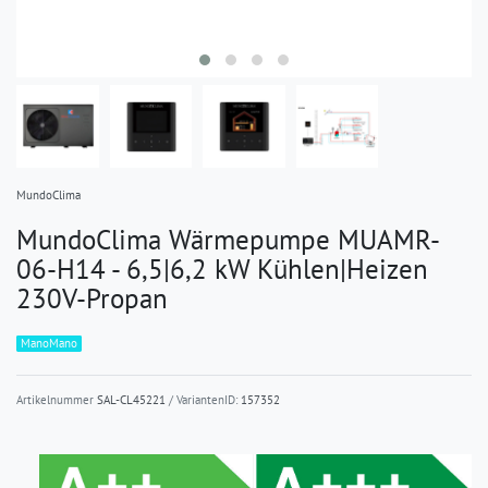
MundoClima
MundoClima Wärmepumpe MUAMR-
06-H14 - 6,5|6,2 kW Kühlen|Heizen
230V-Propan
ManoMano
Artikelnummer
SAL-CL45221
/ VariantenID:
157352