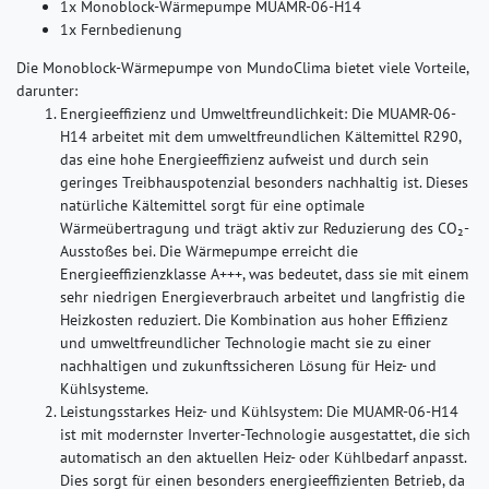
1x Monoblock-Wärmepumpe MUAMR-06-H14
1x Fernbedienung
Die Monoblock-Wärmepumpe von MundoClima bietet viele Vorteile,
darunter:
Energieeffizienz und Umweltfreundlichkeit:
Die MUAMR-06-
H14 arbeitet mit dem umweltfreundlichen Kältemittel R290,
das eine hohe Energieeffizienz aufweist und durch sein
geringes Treibhauspotenzial besonders nachhaltig ist. Dieses
natürliche Kältemittel sorgt für eine optimale
Wärmeübertragung und trägt aktiv zur Reduzierung des CO₂-
Ausstoßes bei. Die Wärmepumpe erreicht die
Energieeffizienzklasse A+++, was bedeutet, dass sie mit einem
sehr niedrigen Energieverbrauch arbeitet und langfristig die
Heizkosten reduziert. Die Kombination aus hoher Effizienz
und umweltfreundlicher Technologie macht sie zu einer
nachhaltigen und zukunftssicheren Lösung für Heiz- und
Kühlsysteme.
Leistungsstarkes Heiz- und Kühlsystem:
Die MUAMR-06-H14
ist mit modernster Inverter-Technologie ausgestattet, die sich
automatisch an den aktuellen Heiz- oder Kühlbedarf anpasst.
Dies sorgt für einen besonders energieeffizienten Betrieb, da