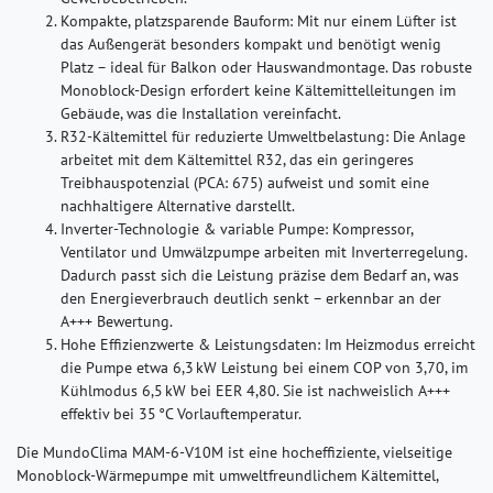
Kompakte, platzsparende Bauform:
Mit nur einem Lüfter ist
das Außengerät besonders kompakt und benötigt wenig
Platz – ideal für Balkon oder Hauswandmontage. Das robuste
Monoblock-Design erfordert keine Kältemittelleitungen im
Gebäude, was die Installation vereinfacht.
R32-Kältemittel für reduzierte Umweltbelastung:
Die Anlage
arbeitet mit dem Kältemittel R32, das ein geringeres
Treibhauspotenzial (PCA: 675) aufweist und somit eine
nachhaltigere Alternative darstellt.
Inverter-Technologie & variable Pumpe:
Kompressor,
Ventilator und Umwälzpumpe arbeiten mit Inverterregelung.
Dadurch passt sich die Leistung präzise dem Bedarf an, was
den Energieverbrauch deutlich senkt – erkennbar an der
A+++ Bewertung.
Hohe Effizienzwerte & Leistungsdaten:
Im Heizmodus erreicht
die Pumpe etwa 6,3 kW Leistung bei einem COP von 3,70, im
Kühlmodus 6,5 kW bei EER 4,80. Sie ist nachweislich A+++
effektiv bei 35 °C Vorlauftemperatur.
Die MundoClima MAM‑6‑V10M ist eine hocheffiziente, vielseitige
Monoblock-Wärmepumpe mit umweltfreundlichem Kältemittel,