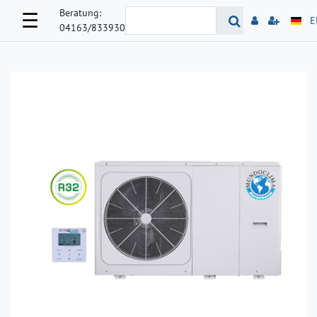
Beratung:
☰
E
04163/833930