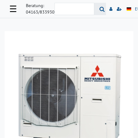
Beratung:
☰
E
04163/833930