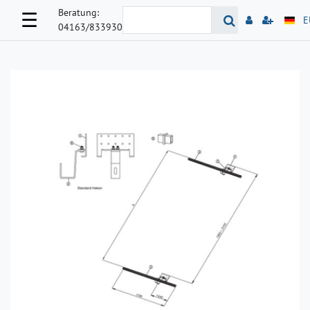
Beratung:
☰
E
04163/833930