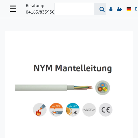
Beratung:
☰
E
04163/833930