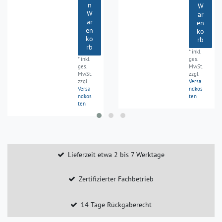
n
W
W
ar
ar
en
en
ko
ko
rb
rb
*
inkl.
*
inkl.
ges.
ges.
MwSt.
MwSt.
zzgl.
zzgl.
Versa
Versa
ndkos
ndkos
ten
ten
Lieferzeit etwa 2 bis 7 Werktage
Zertifizierter Fachbetrieb
14 Tage Rückgaberecht