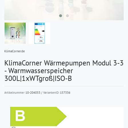
KlimaCorner.de
KlimaCorner Wärmepumpen Modul 3-3
- Warmwasserspeicher
300L|1xWTgroß|ISO-B
Artikelnummer
10-204053
/ VariantenID:
157336