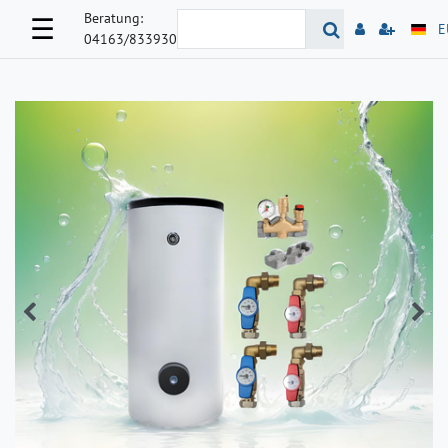
Beratung:
☰
E
04163/833930