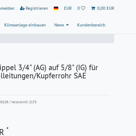
nmelden
Registrieren
EUR
0
0,00 EUR
Klimaanlage einbauen
News
Kundenbereich
ppel 3/4" (AG) auf 5/8" (IG) für
elleitungen/Kupferrohr SAE
03129
/ VariantenID:
2173
*
UR