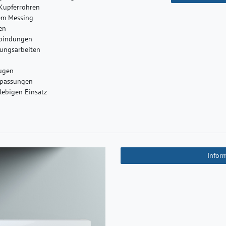
 Kupferrohren
gem Messing
en
rbindungen
tungsarbeiten
eugen
npassungen
glebigen Einsatz
Infor