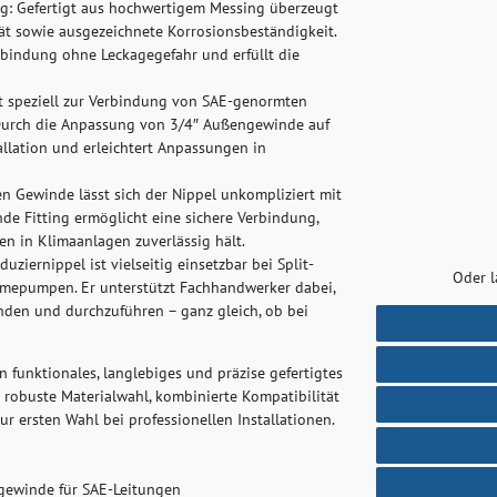
g:
Gefertigt aus hochwertigem Messing überzeugt
ät sowie ausgezeichnete Korrosionsbeständigkeit.
rbindung ohne Leckagegefahr und erfüllt die
t speziell zur Verbindung von SAE-genormten
 Durch die Anpassung von 3/4″ Außengewinde auf
tallation und erleichtert Anpassungen in
 Gewinde lässt sich der Nippel unkompliziert mit
de Fitting ermöglicht eine sichere Verbindung,
n in Klimaanlagen zuverlässig hält.
uziernippel ist vielseitig einsetzbar bei Split-
Oder l
rmepumpen. Er unterstützt Fachhandwerker dabei,
inden und durchzuführen – ganz gleich, ob bei
n funktionales, langlebiges und präzise gefertigtes
 robuste Materialwahl, kombinierte Kompatibilität
ersten Wahl bei professionellen Installationen.
gewinde für SAE-Leitungen