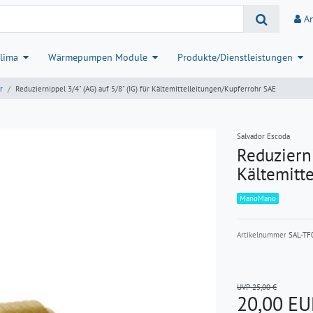
A
lima
Wärmepumpen Module
Produkte/Dienstleistungen
r
Reduziernippel 3/4" (AG) auf 5/8" (IG) für Kältemittelleitungen/Kupferrohr SAE
Salvador Escoda
Reduzierni
Kältemitt
ManoMano
Artikelnummer
SAL-TF
UVP 25,00 €
20,00 E