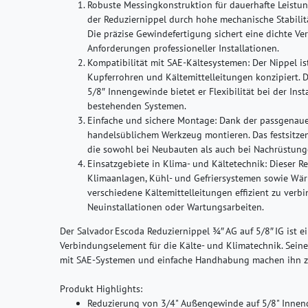
Robuste Messingkonstruktion für dauerhafte Leistun
der Reduziernippel durch hohe mechanische Stabilit
Die präzise Gewindefertigung sichert eine dichte Ve
Anforderungen professioneller Installationen.
Kompatibilität mit SAE-Kältesystemen:
Der Nippel is
Kupferrohren und Kältemittelleitungen konzipiert.
5/8″ Innengewinde bietet er Flexibilität bei der Ins
bestehenden Systemen.
Einfache und sichere Montage:
Dank der passgenauen
handelsüblichem Werkzeug montieren. Das festsitzen
die sowohl bei Neubauten als auch bei Nachrüstunge
Einsatzgebiete in Klima- und Kältetechnik:
Dieser Red
Klimaanlagen, Kühl‑ und Gefriersystemen sowie Wä
verschiedene Kältemittelleitungen effizient zu verb
Neuinstallationen oder Wartungsarbeiten.
Der Salvador Escoda Reduziernippel ¾″ AG auf 5/8″ IG ist ei
Verbindungselement für die Kälte‑ und Klimatechnik. Seine
mit SAE‑Systemen und einfache Handhabung machen ihn zur 
Produkt Highlights:
Reduzierung von 3/4" Außengewinde auf 5/8" Innen