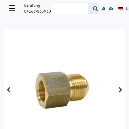
Beratung:
☰
E
04163/833930