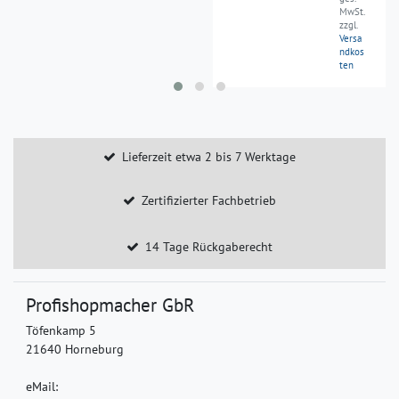
MwSt.
zzgl.
Versa
ndkos
ten
Lieferzeit etwa 2 bis 7 Werktage
Zertifizierter Fachbetrieb
14 Tage Rückgaberecht
Profishopmacher GbR
Töfenkamp 5
21640 Horneburg
eMail: