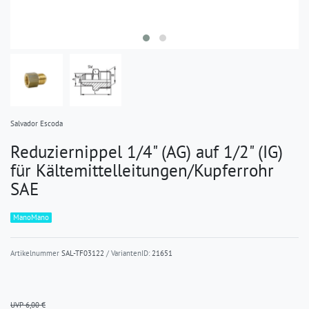
Salvador Escoda
Reduziernippel 1/4" (AG) auf 1/2" (IG)
für Kältemittelleitungen/Kupferrohr
SAE
ManoMano
Artikelnummer
SAL-TF03122
/ VariantenID:
21651
UVP 6,00 €