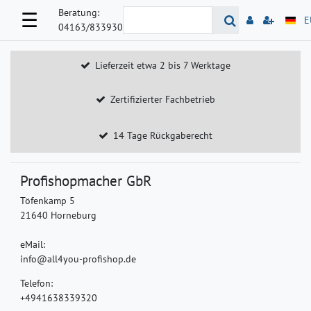
Beratung:
☰
E
04163/833930
Lieferzeit etwa 2 bis 7 Werktage
Zertifizierter Fachbetrieb
14 Tage Rückgaberecht
Profishopmacher GbR
Töfenkamp 5
21640 Horneburg
eMail:
info@all4you-profishop.de
Telefon:
+4941638339320