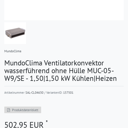
MundoClima
MundoClima Ventilatorkonvektor
wasserführend ohne Hülle MUC-05-
W9/SE - 1,50|1,50 kW Kühlen|Heizen
Artikelnummer
SAL-CL04630
/ VariantenID:
157501
Produktdatenblatt
*
502,95 EUR