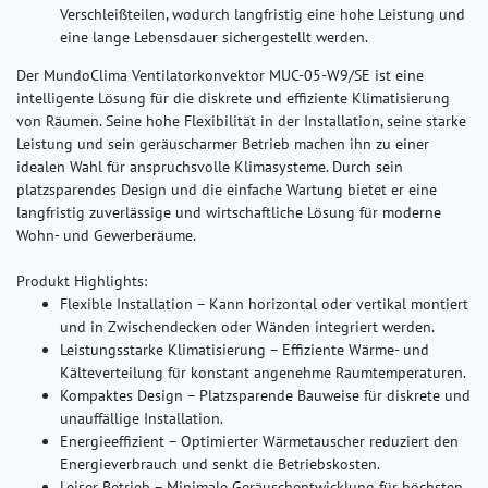
Verschleißteilen, wodurch langfristig eine hohe Leistung und
eine lange Lebensdauer sichergestellt werden.
Der MundoClima Ventilatorkonvektor MUC-05-W9/SE ist eine
intelligente Lösung für die diskrete und effiziente Klimatisierung
von Räumen. Seine hohe Flexibilität in der Installation, seine starke
Leistung und sein geräuscharmer Betrieb machen ihn zu einer
idealen Wahl für anspruchsvolle Klimasysteme. Durch sein
platzsparendes Design und die einfache Wartung bietet er eine
langfristig zuverlässige und wirtschaftliche Lösung für moderne
Wohn- und Gewerberäume.
Produkt Highlights:
Flexible Installation – Kann horizontal oder vertikal montiert
und in Zwischendecken oder Wänden integriert werden.
Leistungsstarke Klimatisierung – Effiziente Wärme- und
Kälteverteilung für konstant angenehme Raumtemperaturen.
Kompaktes Design – Platzsparende Bauweise für diskrete und
unauffällige Installation.
Energieeffizient – Optimierter Wärmetauscher reduziert den
Energieverbrauch und senkt die Betriebskosten.
Leiser Betrieb – Minimale Geräuschentwicklung für höchsten