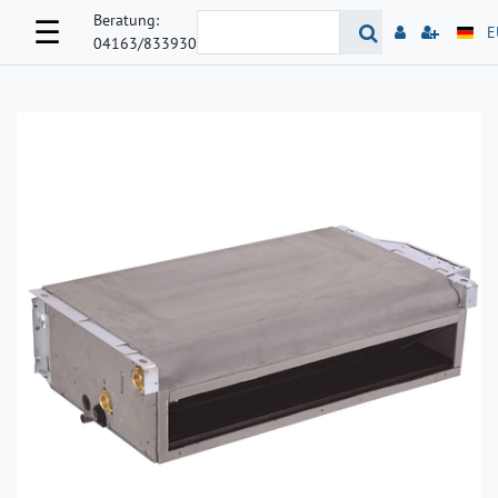
Beratung:
☰
E
04163/833930