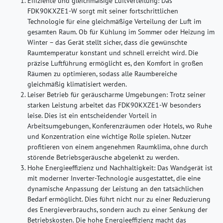
Effiziente und gleichmäßige Luftverteilung:
Das
FDK90KXZE1-W sorgt mit seiner fortschrittlichen
Technologie für eine gleichmäßige Verteilung der Luft im
gesamten Raum. Ob für Kühlung im Sommer oder Heizung im
Winter – das Gerät stellt sicher, dass die gewünschte
Raumtemperatur konstant und schnell erreicht wird. Die
präzise Luftführung ermöglicht es, den Komfort in großen
Räumen zu optimieren, sodass alle Raumbereiche
gleichmäßig klimatisiert werden.
Leiser Betrieb für geräuscharme Umgebungen:
Trotz seiner
starken Leistung arbeitet das FDK90KXZE1-W besonders
leise. Dies ist ein entscheidender Vorteil in
Arbeitsumgebungen, Konferenzräumen oder Hotels, wo Ruhe
und Konzentration eine wichtige Rolle spielen. Nutzer
profitieren von einem angenehmen Raumklima, ohne durch
störende Betriebsgeräusche abgelenkt zu werden.
Hohe Energieeffizienz und Nachhaltigkeit:
Das Wandgerät ist
mit moderner Inverter-Technologie ausgestattet, die eine
dynamische Anpassung der Leistung an den tatsächlichen
Bedarf ermöglicht. Dies führt nicht nur zu einer Reduzierung
des Energieverbrauchs, sondern auch zu einer Senkung der
Betriebskosten. Die hohe Energieeffizienz macht das