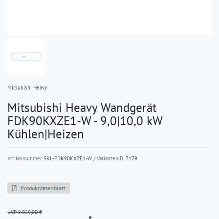
Mitsubishi Heavy
Mitsubishi Heavy Wandgerät
FDK90KXZE1-W - 9,0|10,0 kW
Kühlen|Heizen
Artikelnummer
SKL-FDK90KXZE1-W
/ VariantenID:
7179
Produktdatenblatt
UVP 2.029,00 €