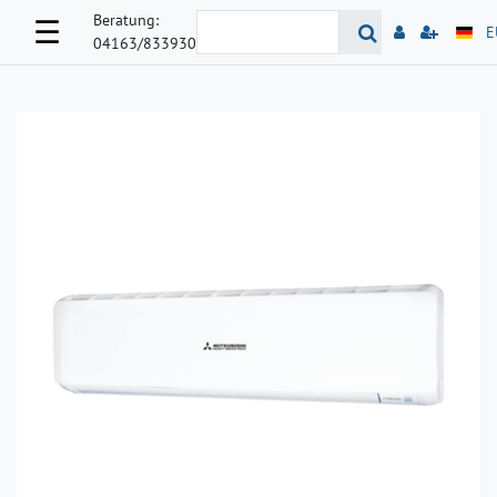
Beratung:
☰
E
04163/833930