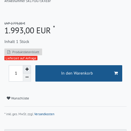
Artikelnummer
SKL-FDU71KXE6F
UVP 2.775,00 €
*
1.993,00 EUR
Inhalt
1
Stück
Produktdatenblatt
Lieferzeit auf Anfrage
In den Warenkorb
Wunschliste
* inkl. ges. MwSt. zzgl.
Versandkosten