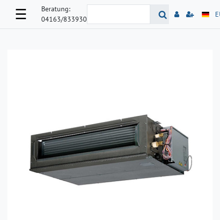
Beratung:
☰
E
04163/833930