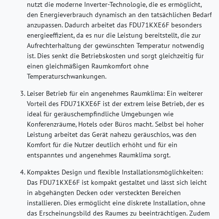
nutzt die moderne Inverter-Technologie, die es ermöglicht,
den Energieverbrauch dynamisch an den tatsächlichen Bedarf
anzupassen. Dadurch arbeitet das FDU71KXE6F besonders
energieeffizient, da es nur die Leistung bereitstellt, die zur
Aufrechterhaltung der gewünschten Temperatur notwendig
ist. Dies senkt die Betriebskosten und sorgt gleichzeitig für
einen gleichmäßigen Raumkomfort ohne
Temperaturschwankungen.
Leiser Betrieb für ein angenehmes Raumklima:
Ein weiterer
Vorteil des FDU71KXE6F ist der extrem leise Betrieb, der es
ideal für geräuschempfindliche Umgebungen wie
Konferenzräume, Hotels oder Büros macht. Selbst bei hoher
Leistung arbeitet das Gerät nahezu geräuschlos, was den
Komfort für die Nutzer deutlich erhöht und für ein
entspanntes und angenehmes Raumklima sorgt.
Kompaktes Design und flexible Installationsmöglichkeiten:
Das FDU71KXE6F ist kompakt gestaltet und lässt sich leicht
in abgehängten Decken oder versteckten Bereichen
installieren. Dies ermöglicht eine diskrete Installation, ohne
das Erscheinungsbild des Raumes zu beeinträchtigen. Zudem