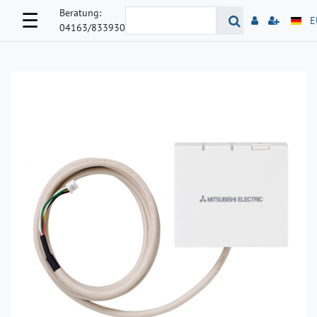
Beratung:
☰
E
04163/833930