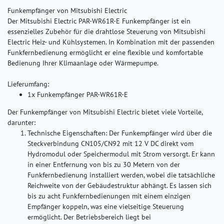
Funkempfänger von Mitsubishi Electric
Der Mitsubishi Electric PAR-WR61R-E Funkempfänger ist ein
essenzielles Zubehör für die drahtlose Steuerung von Mitsubishi
Electric Heiz- und Kühlsystemen. In Kombination mit der passenden
Funkfernbedienung ermöglicht er eine flexible und komfortable
Bedienung Ihrer Klimaanlage oder Wärmepumpe.
Lieferumfang:
1x Funkempfänger PAR-WR61R-E
Der Funkempfänger von Mitsubishi Electric bietet viele Vorteile,
darunter:
Technische Eigenschaften:
Der Funkempfänger wird über die
Steckverbindung CN105/CN92 mit 12 V DC direkt vom
Hydromodul oder Speichermodul mit Strom versorgt. Er kann
in einer Entfernung von bis zu 30 Metern von der
Funkfernbedienung installiert werden, wobei die tatsächliche
Reichweite von der Gebäudestruktur abhängt. Es lassen sich
bis zu acht Funkfernbedienungen mit einem einzigen
Empfänger koppeln, was eine vielseitige Steuerung
ermöglicht. Der Betriebsbereich liegt bei