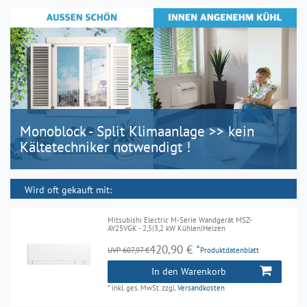
Monoblock - Split Klimaanlage >> kein
Kältetechniker notwendigt !
Wird oft gekauft mit:
Mitsubishi Electric M-Serie Wandgerät MSZ-
AY25VGK - 2,5|3,2 kW Kühlen|Heizen
420,90 € *
UVP 607,97 €
Produktdatenblatt
In den Warenkorb
*
inkl. ges. MwSt.
zzgl.
Versandkosten