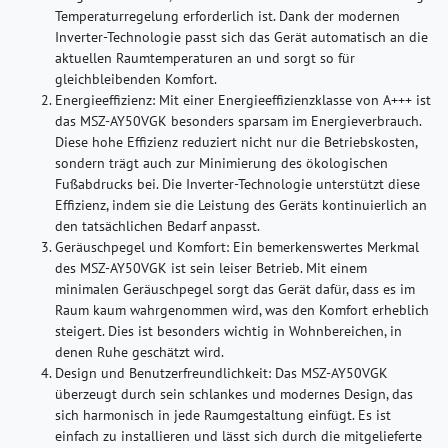
Temperaturregelung erforderlich ist. Dank der modernen
Inverter-Technologie passt sich das Gerät automatisch an die
aktuellen Raumtemperaturen an und sorgt so für
gleichbleibenden Komfort.
Energieeffizienz:
Mit einer Energieeffizienzklasse von A+++ ist
das MSZ-AY50VGK besonders sparsam im Energieverbrauch.
Diese hohe Effizienz reduziert nicht nur die Betriebskosten,
sondern trägt auch zur Minimierung des ökologischen
Fußabdrucks bei. Die Inverter-Technologie unterstützt diese
Effizienz, indem sie die Leistung des Geräts kontinuierlich an
den tatsächlichen Bedarf anpasst.
Geräuschpegel und Komfort:
Ein bemerkenswertes Merkmal
des MSZ-AY50VGK ist sein leiser Betrieb. Mit einem
minimalen Geräuschpegel sorgt das Gerät dafür, dass es im
Raum kaum wahrgenommen wird, was den Komfort erheblich
steigert. Dies ist besonders wichtig in Wohnbereichen, in
denen Ruhe geschätzt wird.
Design und Benutzerfreundlichkeit:
Das MSZ-AY50VGK
überzeugt durch sein schlankes und modernes Design, das
sich harmonisch in jede Raumgestaltung einfügt. Es ist
einfach zu installieren und lässt sich durch die mitgelieferte