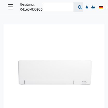
Beratung:
☰
E
04163/833930