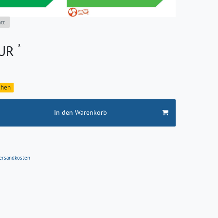
tt
*
EUR
ochen
In den Warenkorb
ersandkosten