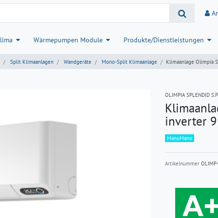
A
lima
Wärmepumpen Module
Produkte/Dienstleistungen
Split Klimaanlagen
Wandgeräte
Mono-Split Klimaanlage
Klimaanlage Olimpia S
OLIMPIA SPLENDID S.P.
Klimaanla
inverter 
ManoMano
Artikelnummer
OLIMP-