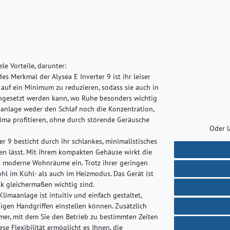
e Vorteile, darunter:
s Merkmal der Alysea E Inverter 9 ist ihr leiser
e auf ein Minimum zu reduzieren, sodass sie auch in
ngesetzt werden kann, wo Ruhe besonders wichtig
aanlage weder den Schlaf noch die Konzentration,
ma profitieren, ohne durch störende Geräusche
Oder l
er 9 besticht durch ihr schlankes, minimalistisches
ren lässt. Mit ihrem kompakten Gehäuse wirkt die
n moderne Wohnräume ein. Trotz ihrer geringen
hl im Kühl- als auch im Heizmodus. Das Gerät ist
ik gleichermaßen wichtig sind.
imaanlage ist intuitiv und einfach gestaltet,
gen Handgriffen einstellen können. Zusätzlich
mer, mit dem Sie den Betrieb zu bestimmten Zeiten
e Flexibilität ermöglicht es Ihnen, die