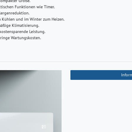
 kompakter Größe.
ktischen Funktionen wie Timer.
llergenreduktion.
m Kühlen und im Winter zum Heizen.
mäßige Klimatisierung.
kostensparende Leistung.
eringe Wartungskosten.
Infor