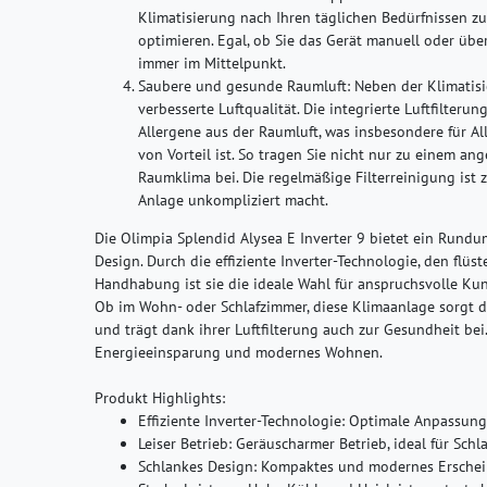
Klimatisierung nach Ihren täglichen Bedürfnissen z
optimieren. Egal, ob Sie das Gerät manuell oder übe
immer im Mittelpunkt.
Saubere und gesunde Raumluft:
Neben der Klimatisie
verbesserte Luftqualität. Die integrierte Luftfilterun
Allergene aus der Raumluft, was insbesondere für 
von Vorteil ist. So tragen Sie nicht nur zu einem 
Raumklima bei. Die regelmäßige Filterreinigung ist
Anlage unkompliziert macht.
Die Olimpia Splendid Alysea E Inverter 9 bietet ein Rund
Design. Durch die effiziente Inverter-Technologie, den flüs
Handhabung ist sie die ideale Wahl für anspruchsvolle Kun
Ob im Wohn- oder Schlafzimmer, diese Klimaanlage sorgt d
und trägt dank ihrer Luftfilterung auch zur Gesundheit bei. 
Energieeinsparung und modernes Wohnen.
Produkt Highlights:
Effiziente Inverter-Technologie: Optimale Anpassun
Leiser Betrieb: Geräuscharmer Betrieb, ideal für Sch
Schlankes Design: Kompaktes und modernes Erschei