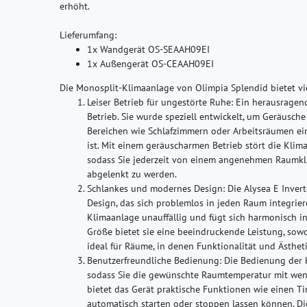
erhöht.
Lieferumfang:
1x Wandgerät OS-SEAAH09EI
1x Außengerät OS-CEAAH09EI
Die Monosplit-Klimaanlage von Olimpia Splendid bietet viel
Leiser Betrieb für ungestörte Ruhe:
Ein herausragende
Betrieb. Sie wurde speziell entwickelt, um Geräusch
Bereichen wie Schlafzimmern oder Arbeitsräumen ei
ist. Mit einem geräuscharmen Betrieb stört die Klim
sodass Sie jederzeit von einem angenehmen Raumkli
abgelenkt zu werden.
Schlankes und modernes Design:
Die Alysea E Invert
Design, das sich problemlos in jeden Raum integrie
Klimaanlage unauffällig und fügt sich harmonisch i
Größe bietet sie eine beeindruckende Leistung, sowo
ideal für Räume, in denen Funktionalität und Ästhet
Benutzerfreundliche Bedienung:
Die Bedienung der Kl
sodass Sie die gewünschte Raumtemperatur mit weni
bietet das Gerät praktische Funktionen wie einen Ti
automatisch starten oder stoppen lassen können. Dies