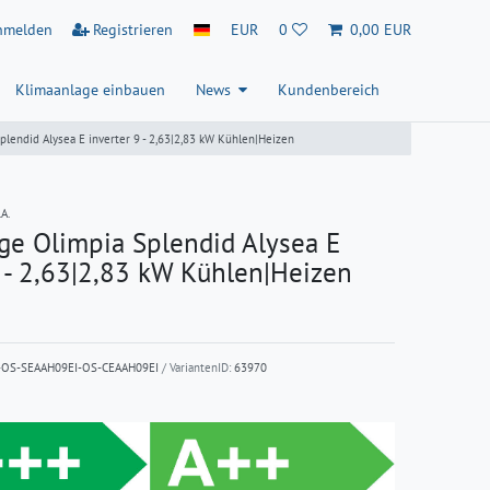
nmelden
Registrieren
EUR
0
0,00 EUR
Klimaanlage einbauen
News
Kundenbereich
plendid Alysea E inverter 9 - 2,63|2,83 kW Kühlen|Heizen
A.
ge Olimpia Splendid Alysea E
9 - 2,63|2,83 kW Kühlen|Heizen
OS-SEAAH09EI-OS-CEAAH09EI
/ VariantenID:
63970