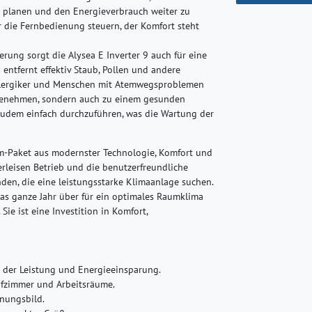
u planen und den Energieverbrauch weiter zu
r die Fernbedienung steuern, der Komfort steht
rung sorgt die Alysea E Inverter 9 auch für eine
g entfernt effektiv Staub, Pollen und andere
Allergiker und Menschen mit Atemwegsproblemen
angenehmen, sondern auch zu einem gesunden
 zudem einfach durchzuführen, was die Wartung der
um-Paket aus modernster Technologie, Komfort und
terleisen Betrieb und die benutzerfreundliche
den, die eine leistungsstarke Klimaanlage suchen.
as ganze Jahr über für ein optimales Raumklima
Sie ist eine Investition in Komfort,
g der Leistung und Energieeinsparung.
lafzimmer und Arbeitsräume.
nungsbild.