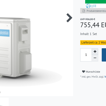
Produktdatenbla
UVP 906,00 €
755,44 
Inhalt
1
Set
Lieferzeit ca. 2 W
Wunschliste
* inkl. ges. MwSt. zzgl.
V