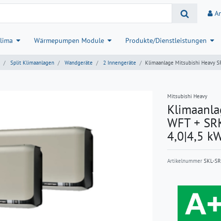
A
lima
Wärmepumpen Module
Produkte/Dienstleistungen
Split Klimaanlagen
Wandgeräte
2 Innengeräte
Klimaanlage Mitsubishi Heavy
Mitsubishi Heavy
Klimaanla
WFT + SR
4,0|4,5 k
Artikelnummer
SKL-S