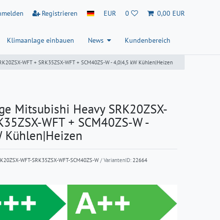
nmelden
Registrieren
EUR
0
0,00 EUR
Klimaanlage einbauen
News
Kundenbereich
 SRK20ZSX-WFT + SRK35ZSX-WFT + SCM40ZS-W - 4,0|4,5 kW Kühlen|Heizen
ge Mitsubishi Heavy SRK20ZSX-
K35ZSX-WFT + SCM40ZS-W -
W Kühlen|Heizen
RK20ZSX-WFT-SRK35ZSX-WFT-SCM40ZS-W
/ VariantenID:
22664