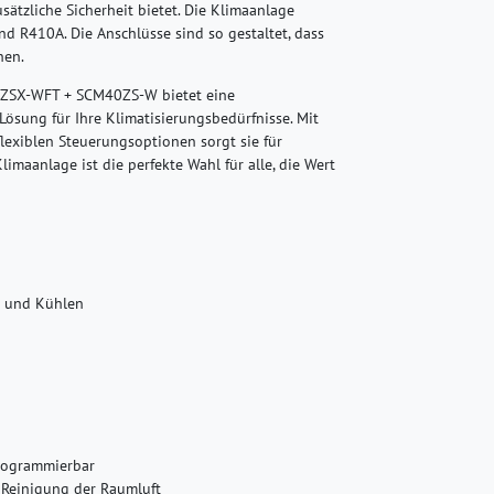
usätzliche Sicherheit bietet. Die Klimaanlage
d R410A. Die Anschlüsse sind so gestaltet, dass
hen.
5ZSX-WFT + SCM40ZS-W bietet eine
 Lösung für Ihre Klimatisierungsbedürfnisse. Mit
 flexiblen Steuerungsoptionen sorgt sie für
maanlage ist die perfekte Wahl für alle, die Wert
n und Kühlen
rogrammierbar
r Reinigung der Raumluft