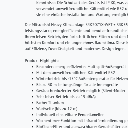
Kenntnisse. Die Schutzart des Geräts ist IP X0, was z
verwendet umweltfreundliche Kältemittel wie R32 un
sie eine einfache Installation und Wartung ermöglic
Die Mitsubishi Heavy Klimaanlage SRK20ZSX-WFT + SRK3
leistungsstarke, energieeffiziente und benutzerfreundliche
ihrem leisen Betrieb, den fortschrittlichen Filtern und den
höchsten Komfort und ein angenehmes Raumklima. Diese Kli
auf Effizienz, Zuverlässigkeit und modernes Design legen.
Produkt Highlights:
Besonders energieeffizientes Multisplit-Außengerät
Mit dem umweltfreundlichen Kältemittel R32
Winterbetrieb bis -15°C Außentemperatur für Heize
Bis zu 30 m Leitungslänge für alle Innengeräte
Geräuschreduzierter Betrieb möglich (Silent-Mode)
Sehr leiser Betrieb bis zu 19 dB(A)
Farbe: Titanium
Wurfweite (bis zu 12 m)
Individuell einstellbare Pendellamellen
Wochentimer-Funktion mit Infrarotfernbedienung p
BioClean-Filter und auswaschbarer Geruchsfilter zu