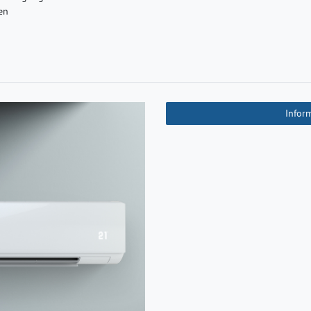
en
Infor