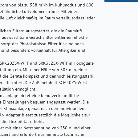
strom von bis zu 558 m³/h im Kühlmodus und 600
t ähnliche Luftvolumenströme. Mit einer
ie Luft gleichmäßig im Raum verteilt, sodass jeder
lichen Filtern ausgestattet, die die Raumluft
r auswaschbare Geruchsfilter entfernen effektiv
sorgt der Photokatalyse-Filter für eine noch
sind besonders vorteilhaft für Allergiker und
 SRK20ZSX-WFT und SRK35ZSX-WFT in Hochglanz-
taltung ein. Mit einer Höhe von 305 mm, einer
 die Geräte kompakt und dennoch leistungsstark.
on erleichtert. Die Außeneinheit SCM40ZS-W ist
allation ermöglicht.
imaanlage bietet eine benutzerfreundliche
ie Einstellungen bequem angepasst werden. Die
er Klimaanlage genau nach den individuellen
N-Adapter bietet zusätzlich die Möglichkeit zur
ie Flexibilität erhöht.
et mit einer Netzspannung von 230 V und einer
liziert und erfordert nur minimale technische