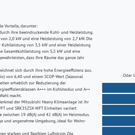
e Vorteile, darunter:
urch ihre beeindruckende Kühl- und Heizleistung.
von 2,0 kW und eine Heizleistung von 2,7 kW. Die
 Kühlleistung von 3,5 kW und einer Heizleistung
ne Gesamtkühlleistung von 5,5 kW und eine
gewährleisten, dass Ihre Räume das ganze Jahr
ichnet sich durch ihre hohe Energieeffizienz aus.
Oder l
tio) von 6,40 und einem SCOP-Wert (Seasonal
heiten erheblich zur Reduzierung der
nergieeffizienzklassen A+++ im Kühlmodus und A++
 Wahl macht.
rkmal der Mitsubishi Heavy Klimaanlage ist ihr
-WFT und SRK35ZSX-WFT Einheiten variiert
e zwischen 19 dB(A) und 42 dB(A) im Heizmodus.
hige und angenehme Umgebung, ideal für Wohn-
en starken und flexiblen Luftstrom. Die