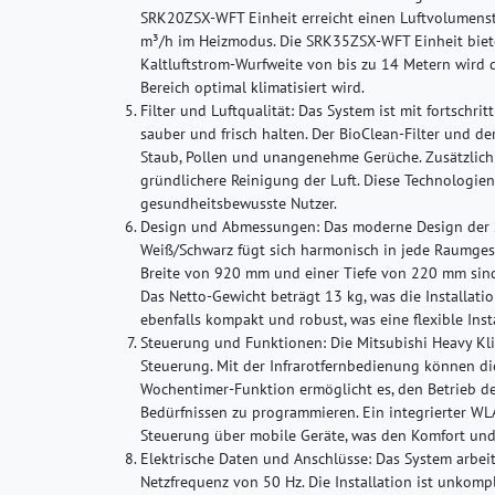
SRK20ZSX-WFT Einheit erreicht einen Luftvolumen
m³/h im Heizmodus. Die SRK35ZSX-WFT Einheit biete
Kaltluftstrom-Wurfweite von bis zu 14 Metern wird d
Bereich optimal klimatisiert wird.
Filter und Luftqualität:
Das System ist mit fortschritt
sauber und frisch halten. Der BioClean-Filter und de
Staub, Pollen und unangenehme Gerüche. Zusätzlich 
gründlichere Reinigung der Luft. Diese Technologien 
gesundheitsbewusste Nutzer.
Design und Abmessungen:
Das moderne Design der
Weiß/Schwarz fügt sich harmonisch in jede Raumges
Breite von 920 mm und einer Tiefe von 220 mm sind
Das Netto-Gewicht beträgt 13 kg, was die Installati
ebenfalls kompakt und robust, was eine flexible Inst
Steuerung und Funktionen:
Die Mitsubishi Heavy Kl
Steuerung. Mit der Infrarotfernbedienung können d
Wochentimer-Funktion ermöglicht es, den Betrieb d
Bedürfnissen zu programmieren. Ein integrierter WLA
Steuerung über mobile Geräte, was den Komfort und d
Elektrische Daten und Anschlüsse:
Das System arbeit
Netzfrequenz von 50 Hz. Die Installation ist unkomp