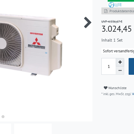
Produktdatenbla
UVP 4.536,67 €
3.024,4
Inhalt
1
Set
Sofort versandferti
Wunschliste
* inkl. ges. MwSt. zzgl.
V