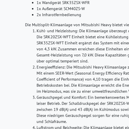
1x Wandgerät SRK35ZSX-WFR
1x Außengerät SCM40ZS-W
2x Infrarotfernbedienung
Die Multisplit-Klimaanlage von Mitsubishi Heavy bietet viel
Kühl- und Heizleistung:
Die Klimaanlage überzeugt d
Die SRK20ZSX-WFT Einheit bietet eine Kühlleistung 
SRK35ZSX-WFT Einheit ergänzt das System mit einer
von 4,3 kW. Zusammen erreichen diese Einheiten ei
Gesamt-Heizleistung von 7,0 kW. Diese Kapazitäten 
über optimal temperiert sind.
Energieeffizienz:
Die Mitsubishi Heavy Klimaanlage ze
Mit einem SEER-Wert (Seasonal Energy Efficiency Ra
Coefficient of Performance) von 4,10 tragen die Ein
Betriebskosten bei. Die Klimaanlage erreicht die E
im Heizmodus, was sie zu einer umweltfreundlichen
Geräuschpegel und Komfort:
Ein bemerkenswertes Me
leiser Betrieb. Der Schalldruckpegel der SRK20ZSX
zwischen 19 dB(A) und 43 dB(A) im Kühlmodus sowi
Diese niedrigen Geräuschpegel sorgen für eine ru
und Schlafräume.
Luftstrom und Reichweite:
Die Klimaanlage bietet ein