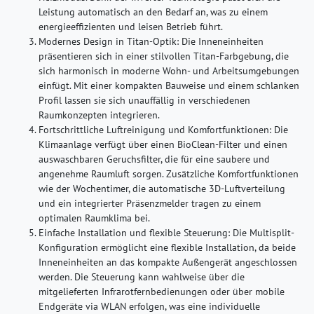
Leistung automatisch an den Bedarf an, was zu einem
energieeffizienten und leisen Betrieb führt.
Modernes Design in Titan-Optik:
Die Inneneinheiten
präsentieren sich in einer stilvollen Titan-Farbgebung, die
sich harmonisch in moderne Wohn- und Arbeitsumgebungen
einfügt. Mit einer kompakten Bauweise und einem schlanken
Profil lassen sie sich unauffällig in verschiedenen
Raumkonzepten integrieren.
Fortschrittliche Luftreinigung und Komfortfunktionen:
Die
Klimaanlage verfügt über einen BioClean-Filter und einen
auswaschbaren Geruchsfilter, die für eine saubere und
angenehme Raumluft sorgen. Zusätzliche Komfortfunktionen
wie der Wochentimer, die automatische 3D-Luftverteilung
und ein integrierter Präsenzmelder tragen zu einem
optimalen Raumklima bei.
Einfache Installation und flexible Steuerung:
Die Multisplit-
Konfiguration ermöglicht eine flexible Installation, da beide
Inneneinheiten an das kompakte Außengerät angeschlossen
werden. Die Steuerung kann wahlweise über die
mitgelieferten Infrarotfernbedienungen oder über mobile
Endgeräte via WLAN erfolgen, was eine individuelle