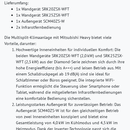
Lieferumfang:
1x Wandgerät SRK20ZSX-WFT
1x Wandgerät SRK25ZSX-WFT
1x Außengerät SCM40ZS-W
2x Infrarotfernbedienung
Die Multisplit-Klimaanlage mit Mitsubishi Heavy bietet viele
Vorteile, darunter:
Hochwertige Inneneinheiten für individuellen Komfort:
Die
beiden Wandgeräte SRK20ZSX-WFT (2,0 kW) und SRK25ZSX-
WFT (2,5 kW) aus der Diamond-Serie zeichnen sich durch ihre
hohe Energieeffizienz (bis A+++) und leisen Betrieb aus. Mit
einem Schalldruckpegel ab 19 dB(A) sind sie ideal für
Schlafzimmer oder Büros geeignet. Die integrierte WiFi-
Funktion ermöglicht die Steuerung über Smartphone oder
Tablet, während die mitgelieferten Infrarotfernbedienungen
eine komfortable Bedienung sicherstellen.
Leistungsstarkes Außengerät für zuverlässigen Betrieb:
Das
Außengerät SCM40ZS-W ist für den gleichzeitigen Betrieb
von zwei Inneneinheiten konzipiert und bietet eine
Gesamtleistung von 4,0 kW im Kühlmodus und 4,5 kW im
Heizmodus. Dank der Inverter-Technologie passt sich die