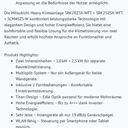
Anpassung an die Bedürfnisse der Nutzer ermöglicht.
Die Mitsubishi Heavy Klimaanlage SRK20ZSX-WFT + SRK25ZSX-WFT
+ SCM40ZS-W kombiniert leistungsstarke Technologie mit
elegantem Design und hoher Energieeffizienz. Sie bietet eine
komfortable und flexible Lösung für die Klimatisierung von zwei
Räumen und erfüllt höchste Ansprüche an Funktionalität und
Ästhetik.
Produkt Highlights:
Zwei Inneneinheiten – 2,0 kW + 2,5 kW für separate
Raumklimatisierung.
Multisplit-System – Nur ein Außengerät für beide
Wandgeräte.
Inklusive 2 Fernbedienungen – Komfortable
Einzelraumsteuerung.
Titan-Design – Edle Optik passend für moderne Wohnräume.
Hohe Energieeffizienz – Bis zu A+++ dank Inverter-
Technologie.
Sehr leise – Innengeräte ab nur 19 dB(A) Geräuschpegel.
WLAN-fähig – Steuerung per Smartphone oder Tablet
möglich.