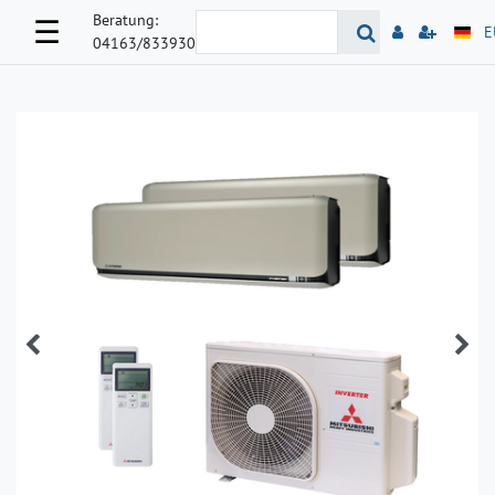
Beratung:
☰
E
04163/833930