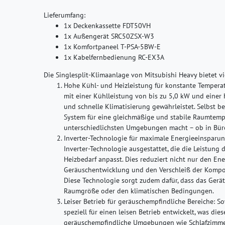
Lieferumfang:
1x Deckenkassette FDT50VH
1x Außengerät SRC50ZSX-W3
1x Komfortpaneel T-PSA-5BW-E
1x Kabelfernbedienung RC-EX3A
Die Singlesplit-Klimaanlage von Mitsubishi Heavy bietet vie
Hohe Kühl- und Heizleistung für konstante Tempera
mit einer Kühlleistung von bis zu 5,0 kW und einer H
und schnelle Klimatisierung gewährleistet. Selbst 
System für eine gleichmäßige und stabile Raumtemper
unterschiedlichsten Umgebungen macht – ob in Bü
Inverter-Technologie für maximale Energieeinsparu
Inverter-Technologie ausgestattet, die die Leistung
Heizbedarf anpasst. Dies reduziert nicht nur den En
Geräuschentwicklung und den Verschleiß der Kompo
Diese Technologie sorgt zudem dafür, dass das Gerät
Raumgröße oder den klimatischen Bedingungen.
Leiser Betrieb für geräuschempfindliche Bereiche:
So
speziell für einen leisen Betrieb entwickelt, was die
geräuschempfindliche Umgebungen wie Schlafzimme