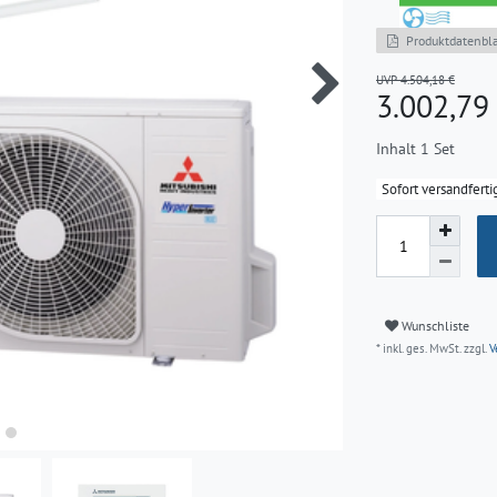
Produktdatenbla
UVP 4.504,18 €
3.002,7
Inhalt
1
Set
Sofort versandferti
Wunschliste
* inkl. ges. MwSt. zzgl.
V