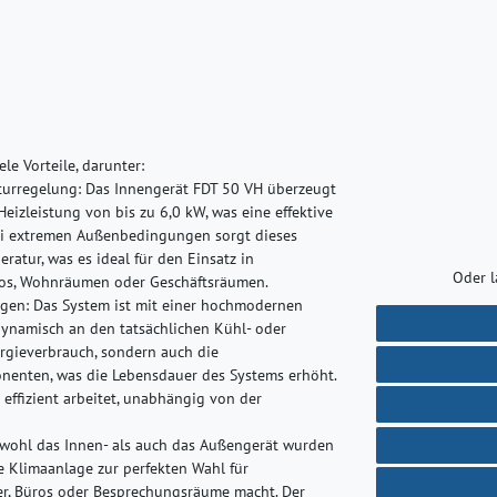
le Vorteile, darunter:
turregelung:
Das Innengerät FDT 50 VH überzeugt
eizleistung von bis zu 6,0 kW, was eine effektive
bei extremen Außenbedingungen sorgt dieses
atur, was es ideal für den Einsatz in
Oder l
ros, Wohnräumen oder Geschäftsräumen.
ngen:
Das System ist mit einer hochmodernen
 dynamisch an den tatsächlichen Kühl- oder
ergieverbrauch, sondern auch die
nenten, was die Lebensdauer des Systems erhöht.
 effizient arbeitet, unabhängig von der
wohl das Innen- als auch das Außengerät wurden
se Klimaanlage zur perfekten Wahl für
r, Büros oder Besprechungsräume macht. Der