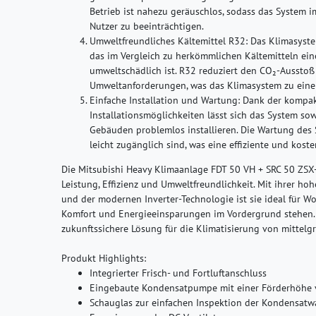
Betrieb ist nahezu geräuschlos, sodass das System 
Nutzer zu beeinträchtigen.
Umweltfreundliches Kältemittel R32:
Das Klimasystem
das im Vergleich zu herkömmlichen Kältemitteln ein
umweltschädlich ist. R32 reduziert den CO₂-Ausstoß
Umweltanforderungen, was das Klimasystem zu einer
Einfache Installation und Wartung:
Dank der kompakt
Installationsmöglichkeiten lässt sich das System s
Gebäuden problemlos installieren. Die Wartung des 
leicht zugänglich sind, was eine effiziente und kos
Die Mitsubishi Heavy Klimaanlage FDT 50 VH + SRC 50 ZSX
Leistung, Effizienz und Umweltfreundlichkeit. Mit ihrer hoh
und der modernen Inverter-Technologie ist sie ideal für 
Komfort und Energieeinsparungen im Vordergrund stehen. 
zukunftssichere Lösung für die Klimatisierung von mittel
Produkt Highlights:
Integrierter Frisch- und Fortluftanschluss
Eingebaute Kondensatpumpe mit einer Förderhöhe
Schauglas zur einfachen Inspektion der Kondensat