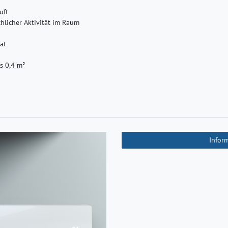
uft
licher Aktivität im Raum
ät
ls 0,4 m²
Infor