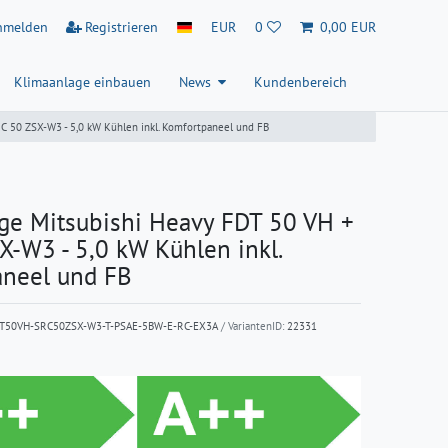
nmelden
Registrieren
EUR
0
0,00 EUR
Klimaanlage einbauen
News
Kundenbereich
C 50 ZSX-W3 - 5,0 kW Kühlen inkl. Komfortpaneel und FB
ge Mitsubishi Heavy FDT 50 VH +
X-W3 - 5,0 kW Kühlen inkl.
neel und FB
T50VH-SRC50ZSX-W3-T-PSAE-5BW-E-RC-EX3A
/ VariantenID:
22331