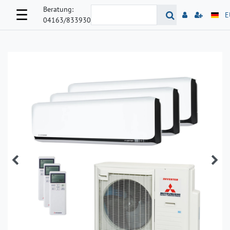
Beratung:
☰
E
04163/833930