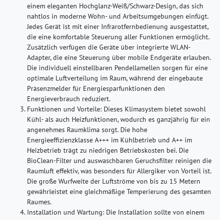
einem eleganten Hochglanz-Weiß/Schwarz-Design, das sich
nahtlos in moderne Wohn- und Arbeitsumgebungen einfügt.
Jedes Gerät ist mit einer Infrarotfernbedienung ausgestattet,
die eine komfortable Steuerung aller Funktionen ermöglicht.
Zusätzlich verfügen die Geräte über integrierte WLAN-
Adapter, die eine Steuerung über mobile Endgeräte erlauben.
Die individuell einstellbaren Pendellamellen sorgen für eine
optimale Luftverteilung im Raum, während der eingebaute
Präsenzmelder für Energiesparfunktionen den
Energieverbrauch reduziert.
Funktionen und Vorteile:
Dieses Klimasystem bietet sowohl
Kühl- als auch Heizfunktionen, wodurch es ganzjährig für ein
angenehmes Raumklima sorgt. Die hohe
Energieeffizienzklasse A+++ im Kühlbetrieb und A++ im
Heizbetrieb trägt zu niedrigen Betriebskosten bei. Die
BioClean-Filter und auswaschbaren Geruchsfilter reinigen die
Raumluft effektiv, was besonders für Allergiker von Vorteil ist.
Die große Wurfweite der Luftströme von bis zu 15 Metern
gewährleistet eine gleichmäßige Temperierung des gesamten
Raumes.
Installation und Wartung:
Die Installation sollte von einem