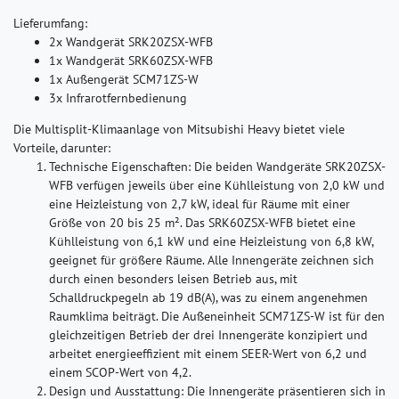
Lieferumfang:
2x Wandgerät SRK20ZSX-WFB
1x Wandgerät SRK60ZSX-WFB
1x Außengerät SCM71ZS-W
3x Infrarotfernbedienung
Die Multisplit-Klimaanlage von Mitsubishi Heavy bietet viele
Vorteile, darunter:
Technische Eigenschaften:
Die beiden Wandgeräte SRK20ZSX-
WFB verfügen jeweils über eine Kühlleistung von 2,0 kW und
eine Heizleistung von 2,7 kW, ideal für Räume mit einer
Größe von 20 bis 25 m². Das SRK60ZSX-WFB bietet eine
Kühlleistung von 6,1 kW und eine Heizleistung von 6,8 kW,
geeignet für größere Räume. Alle Innengeräte zeichnen sich
durch einen besonders leisen Betrieb aus, mit
Schalldruckpegeln ab 19 dB(A), was zu einem angenehmen
Raumklima beiträgt. Die Außeneinheit SCM71ZS-W ist für den
gleichzeitigen Betrieb der drei Innengeräte konzipiert und
arbeitet energieeffizient mit einem SEER-Wert von 6,2 und
einem SCOP-Wert von 4,2.
Design und Ausstattung:
Die Innengeräte präsentieren sich in