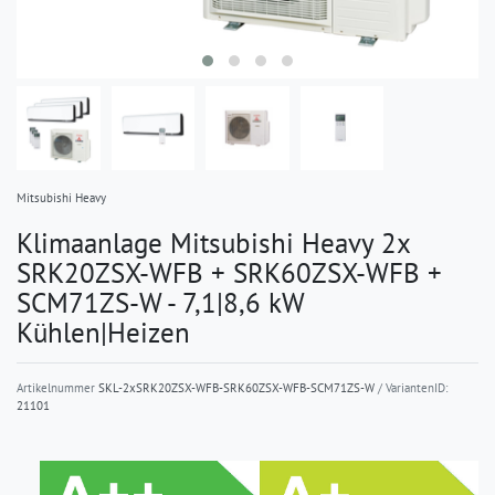
Mitsubishi Heavy
Klimaanlage Mitsubishi Heavy 2x
SRK20ZSX-WFB + SRK60ZSX-WFB +
SCM71ZS-W - 7,1|8,6 kW
Kühlen|Heizen
Artikelnummer
SKL-2xSRK20ZSX-WFB-SRK60ZSX-WFB-SCM71ZS-W
/ VariantenID:
21101