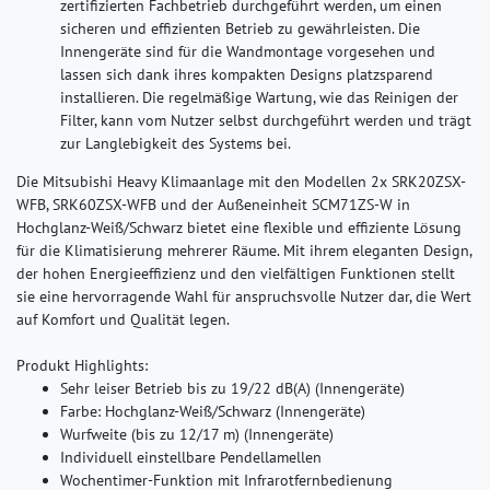
zertifizierten Fachbetrieb durchgeführt werden, um einen
sicheren und effizienten Betrieb zu gewährleisten. Die
Innengeräte sind für die Wandmontage vorgesehen und
lassen sich dank ihres kompakten Designs platzsparend
installieren. Die regelmäßige Wartung, wie das Reinigen der
Filter, kann vom Nutzer selbst durchgeführt werden und trägt
zur Langlebigkeit des Systems bei.
Die Mitsubishi Heavy Klimaanlage mit den Modellen 2x SRK20ZSX-
WFB, SRK60ZSX-WFB und der Außeneinheit SCM71ZS-W in
Hochglanz-Weiß/Schwarz bietet eine flexible und effiziente Lösung
für die Klimatisierung mehrerer Räume. Mit ihrem eleganten Design,
der hohen Energieeffizienz und den vielfältigen Funktionen stellt
sie eine hervorragende Wahl für anspruchsvolle Nutzer dar, die Wert
auf Komfort und Qualität legen.
Produkt Highlights:
Sehr leiser Betrieb bis zu 19/22 dB(A) (Innengeräte)
Farbe: Hochglanz-Weiß/Schwarz (Innengeräte)
Wurfweite (bis zu 12/17 m) (Innengeräte)
Individuell einstellbare Pendellamellen
Wochentimer-Funktion mit Infrarotfernbedienung