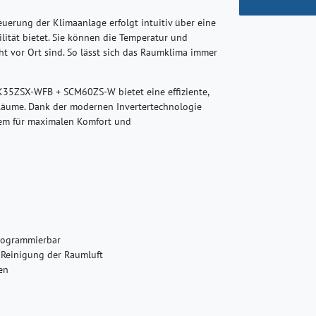
uerung der Klimaanlage erfolgt intuitiv über eine
lität bietet. Sie können die Temperatur und
ht vor Ort sind. So lässt sich das Raumklima immer
35ZSX-WFB + SCM60ZS-W bietet eine effiziente,
r Räume. Dank der modernen Invertertechnologie
tem für maximalen Komfort und
rogrammierbar
r Reinigung der Raumluft
en