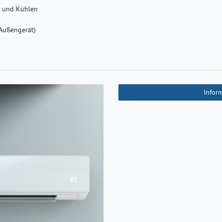
n und Kühlen
(Außengerät)
Infor