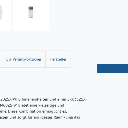
EU-Verantwortlicher
Hersteller
RK20ZSX-WFB Inneneinheiten und einer SRK35ZSX-
60ZS-W, bietet eine vielseitige und
ume. Diese Kombination ermöglicht es,
eizen und sorgt für ein ideales Raumklima das