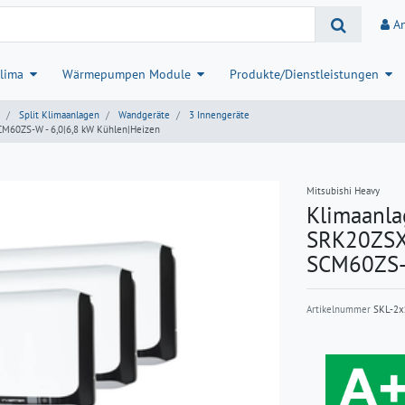
A
lima
Wärmepumpen Module
Produkte/Dienstleistungen
Split Klimaanlagen
Wandgeräte
3 Innengeräte
M60ZS-W - 6,0|6,8 kW Kühlen|Heizen
Mitsubishi Heavy
Klimaanla
SRK20ZSX
SCM60ZS-W
Artikelnummer
SKL-2