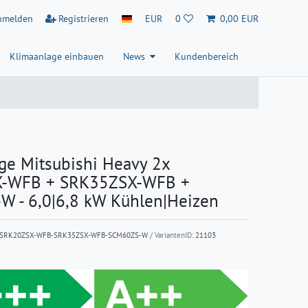
nmelden
Registrieren
EUR
0
0,00 EUR
Klimaanlage einbauen
News
Kundenbereich
ge Mitsubishi Heavy 2x
-WFB + SRK35ZSX-WFB +
 - 6,0|6,8 kW Kühlen|Heizen
xSRK20ZSX-WFB-SRK35ZSX-WFB-SCM60ZS-W
/ VariantenID:
21103