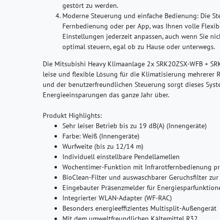
gestört zu werden.
Moderne Steuerung und einfache Bedienung:
Die Ste
Fernbedienung oder per App, was Ihnen volle Flexibi
Einstellungen jederzeit anpassen, auch wenn Sie nic
optimal steuern, egal ob zu Hause oder unterwegs.
Die Mitsubishi Heavy Klimaanlage 2x SRK20ZSX-WFB + SRK
leise und flexible Lösung für die Klimatisierung mehrere
und der benutzerfreundlichen Steuerung sorgt dieses Sys
Energieeinsparungen das ganze Jahr über​.
Produkt Highlights:
Sehr leiser Betrieb bis zu 19 dB(A) (Innengeräte)
Farbe: Weiß (Innengeräte)
Wurfweite (bis zu 12/14 m)
Individuell einstellbare Pendellamellen
Wochentimer-Funktion mit Infrarotfernbedienung p
BioClean-Filter und auswaschbarer Geruchsfilter zu
Eingebauter Präsenzmelder für Energiesparfunktion
Integrierter WLAN-Adapter (WF-RAC)
Besonders energieeffizientes Multisplit-Außengerät
Mit dem umweltfreundlichen Kältemittel R32