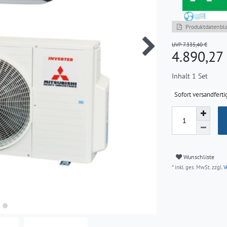
Produktdatenbla
UVP 7.335,40 €
4.890,2
Inhalt
1
Set
Sofort versandferti
Wunschliste
* inkl. ges. MwSt. zzgl.
V