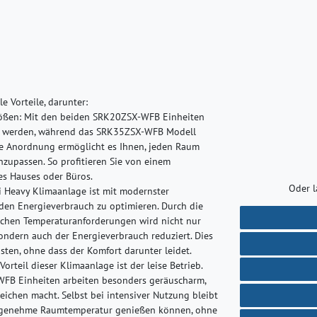
e Vorteile, darunter:
ößen:
Mit den beiden SRK20ZSX-WFB Einheiten
ert werden, während das SRK35ZSX-WFB Modell
ble Anordnung ermöglicht es Ihnen, jeden Raum
nzupassen. So profitieren Sie von einem
s Hauses oder Büros.
Oder l
i Heavy Klimaanlage ist mit modernster
, den Energieverbrauch zu optimieren. Durch die
ichen Temperaturanforderungen wird nicht nur
ondern auch der Energieverbrauch reduziert. Dies
sten, ohne dass der Komfort darunter leidet.
Vorteil dieser Klimaanlage ist der leise Betrieb.
FB Einheiten arbeiten besonders geräuscharm,
eichen macht. Selbst bei intensiver Nutzung bleibt
angenehme Raumtemperatur genießen können, ohne