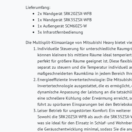
Lieferumfang:
2x Wandgerät SRK20ZSX-WFB
1x Wandgerät SRK35ZSX-WFB
1x Außengerät SCM60ZS-W
3x Infrarotfernbedienung
Die Multisplit-Klimaanlage von Mitsubishi Heavy bietet viel
Individuelle Steuerung für unterschiedliche Raumgr
können kleinere bis mittlere Räume ideal temperi
perfekt für größere Räume geeignet ist. Diese flexi
separat zu steuern und die Temperatur individuell a
maßgeschneiderten Raumklima in jedem Bereich Ihre
Energieeffiziente Invertertechnologie:
Die Mitsubish
Invertertechnologie ausgestattet, die es ermöglicht
dynamische Anpassung der Leistung an die tatsächl
eine schnellere Kühlung oder Erwärmung erreicht, s
führt zu spürbaren Einsparungen bei den Betriebsko
Leiser Betrieb für ungestörten Komfort:
Ein weiterer 
Sowohl die SRK20ZSX-WFB als auch die SRK35ZSX-W
was sie ideal für den Einsatz in Schlaf- und Wohnber
die Geräuschentwicklung minimal, sodass Sie die 