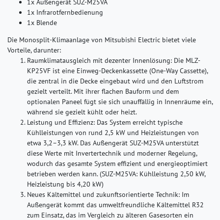
1x Außengerät SUZ-M25VA
1x Infrarotfernbedienung
1x Blende
Die Monosplit-Klimaanlage von Mitsubishi Electric bietet viele
Vorteile, darunter:
Raumklimatausgleich mit dezenter Innenlösung:
Die MLZ-
KP25VF ist eine Einweg-Deckenkassette (One-Way Cassette),
die zentral in die Decke eingebaut wird und den Luftstrom
gezielt verteilt. Mit ihrer flachen Bauform und dem
optionalen Paneel fügt sie sich unauffällig in Innenräume ein,
während sie gezielt kühlt oder heizt.
Leistung und Effizienz:
Das System erreicht typische
Kühlleistungen von rund 2,5 kW und Heizleistungen von
etwa 3,2–3,3 kW. Das Außengerät SUZ-M25VA unterstützt
diese Werte mit Invertertechnik und moderner Regelung,
wodurch das gesamte System effizient und energieoptimiert
betrieben werden kann. (SUZ-M25VA: Kühlleistung 2,50 kW,
Heizleistung bis 4,20 kW)
Neues Kältemittel und zukunftsorientierte Technik:
Im
Außengerät kommt das umweltfreundliche Kältemittel R32
zum Einsatz, das im Vergleich zu älteren Gasesorten ein