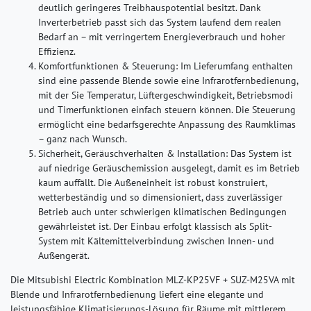
deutlich geringeres Treibhauspotential besitzt. Dank
Inverterbetrieb passt sich das System laufend dem realen
Bedarf an – mit verringertem Energieverbrauch und hoher
Effizienz.
Komfortfunktionen & Steuerung:
Im Lieferumfang enthalten
sind eine passende Blende sowie eine Infrarotfernbedienung,
mit der Sie Temperatur, Lüftergeschwindigkeit, Betriebsmodi
und Timerfunktionen einfach steuern können. Die Steuerung
ermöglicht eine bedarfsgerechte Anpassung des Raumklimas
– ganz nach Wunsch.
Sicherheit, Geräuschverhalten & Installation:
Das System ist
auf niedrige Geräuschemission ausgelegt, damit es im Betrieb
kaum auffällt. Die Außeneinheit ist robust konstruiert,
wetterbeständig und so dimensioniert, dass zuverlässiger
Betrieb auch unter schwierigen klimatischen Bedingungen
gewährleistet ist. Der Einbau erfolgt klassisch als Split-
System mit Kältemittelverbindung zwischen Innen- und
Außengerät.
Die Mitsubishi Electric Kombination MLZ-KP25VF + SUZ-M25VA mit
Blende und Infrarotfernbedienung liefert eine elegante und
leistungsfähige Klimatisierungs-Lösung für Räume mit mittlerem