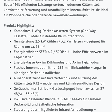
Bedarf. Mit effizienten Leistungswerten, modernem Kältemittel,
komfortabler Steuerung und unauffälligem Innenauftritt ist sie ideal
für Wohnbereiche oder dezente Gewerbeanwendungen.
Produkt Highlights:
Kompaktes 1-Weg-Deckenkassetten-System (One-Way
Cassette) – ideal für dezente Raumintegration
Nennleistung 2,5 kW Kühlen / 3,2 kW Heizen – geeignet für
Räume um ca. 25 m²
Energieeffizienz SEER 6,2 / SCOP 4,4 – hohe Effizienzwerte im
Tagesbetrieb
Energieklasse A++ im Kühlmodus und A+ im Heizmodus
Flaches Innenmodul mit nur 185 mm Einbauhöhe – sogar in
niedrigen Decken installierbar
Außengerät zieht mit Invertertechnik und Nutzung des
Kältemittels R32 – modernes und klimafreundliches Design
Geräuscharmer Betrieb – Geräuschpegel innen zwischen 27
dB(A) – 38 dB(A)
Inklusive passender Blende (z. B. MLP-444W) für sauberes
Deckenbild und ästhetische Integration
Steuerung über mitgelieferte Infrarotfernbedienung –