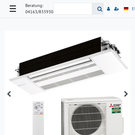
Beratung:
☰
E
04163/833930