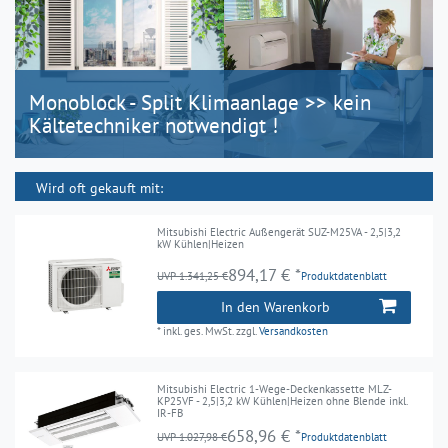
Monoblock - Split Klimaanlage >> kein
Kältetechniker notwendigt !
Wird oft gekauft mit:
Mitsubishi Electric Außengerät SUZ-M25VA - 2,5|3,2
kW Kühlen|Heizen
894,17 € *
UVP 1.341,25 €
Produktdatenblatt
In den Warenkorb
*
inkl. ges. MwSt.
zzgl.
Versandkosten
Mitsubishi Electric 1-Wege-Deckenkassette MLZ-
KP25VF - 2,5|3,2 kW Kühlen|Heizen ohne Blende inkl.
IR-FB
658,96 € *
UVP 1.027,98 €
Produktdatenblatt