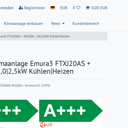
nmelden
Registrieren
EUR
0
0,00 EUR
Klimaanlage einbauen
News
Kundenbereich
ura3 FTXJ20AS + RXJ20A - 2,0|2,5kW Kühlen|Heizen
imaanlage Emura3 FTXJ20AS +
2,0|2,5kW Kühlen|Heizen
TXJ20AS-RXJ20A
/ VariantenID:
21978