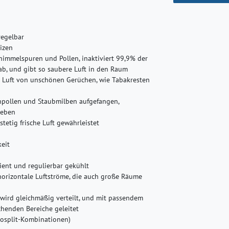
regelbar
izen
chimmelspuren und Pollen, inaktiviert 99,9% der
b, und gibt so saubere Luft in den Raum
die Luft von unschönen Gerüchen, wie Tabakresten
tenpollen und Staubmilben aufgefangen,
geben
stetig frische Luft gewährleistet
eit
zient und regulierbar gekühlt
horizontale Luftströme, die auch große Räume
 wird gleichmäßig verteilt, und mit passendem
chenden Bereiche geleitet
nosplit-Kombinationen)