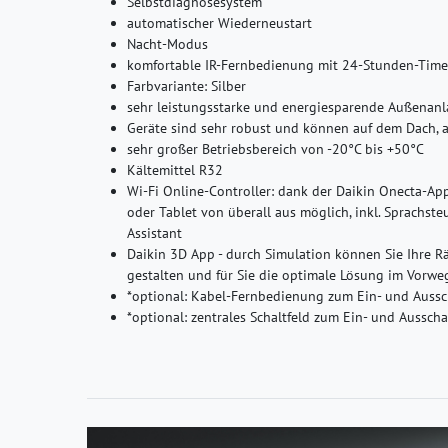
Selbstdiagnosesystem
automatischer Wiederneustart
Nacht-Modus
komfortable IR-Fernbedienung mit 24-Stunden-Time
Farbvariante: Silber
sehr leistungsstarke und energiesparende Außenan
Geräte sind sehr robust und können auf dem Dach,
sehr großer Betriebsbereich von -20°C bis +50°C
Kältemittel R32
Wi-Fi Online-Controller: dank der Daikin Onecta-Ap
oder Tablet von überall aus möglich, inkl. Sprachs
Assistant
Daikin 3D App - durch Simulation können Sie Ihre R
gestalten und für Sie die optimale Lösung im Vorwe
*optional: Kabel-Fernbedienung zum Ein- und Aussch
*optional: zentrales Schaltfeld zum Ein- und Aussch