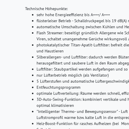
Technische Höhepunkte:
sehr hohe Energieeffizienz bis A+++/ A+++
flüsterleiser Betrieb - Schalldruckpegel bis 19 dB(A) 
automatische Umschaltung zwischen Kühlen und He
Flash Streamer: beseitigt gründlich Allergene wie S
Viren, schaltet unangenehme Gerüche wirkungsvoll a
photokatalytischer Titan-Apatit-Luftfilter: befreit 
und Haustieren
Silberallergen- und Luftfilter: dadurch werden Blü
herausgefiltert und saubere Luft in den Raum abge
Luftfilter: Staubpartikel werden aufgefangen und so 
nur Lüfterbetrieb möglich (als Ventilator)
5 Lüfterstufen und automatische Lüftergeschwindigk
Entfeuchtungsprogramm
optimale Luftverteilung: Räume werden schnell, effi
3D-Auto-Swing-Funktion: kombiniert vertikale und 
optimal klimatisieren
"Intelligenter Thermo- und Bewegungssensor" - Luft
Luftstromprofil warme bzw. kalte Luft in die entspre
Heiz-Boost-Funktion für rasches Aufheizen (bei Mo