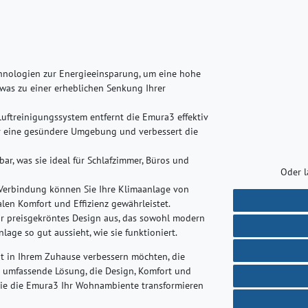
hnologien zur Energieeinsparung, um eine hohe
 was zu einer erheblichen Senkung Ihrer
ftreinigungssystem entfernt die Emura3 effektiv
für eine gesündere Umgebung und verbessert die
ar, was sie ideal für Schlafzimmer, Büros und
Oder l
-Verbindung können Sie Ihre Klimaanlage von
len Komfort und Effizienz gewährleistet.
hr preisgekröntes Design aus, das sowohl modern
anlage so gut aussieht, wie sie funktioniert.
tät in Ihrem Zuhause verbessern möchten, die
 umfassende Lösung, die Design, Komfort und
wie die Emura3 Ihr Wohnambiente transformieren