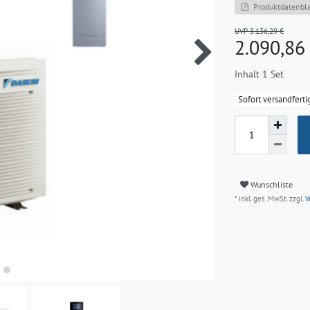
Produktdatenbla
UVP 3.136,29 €
2.090,8
Inhalt
1
Set
Sofort versandferti
Wunschliste
* inkl. ges. MwSt. zzgl.
V