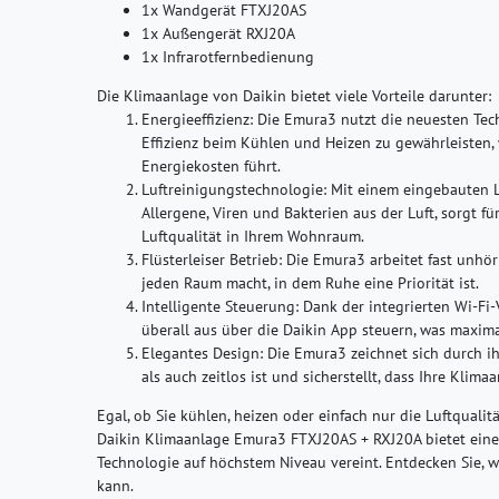
1x Wandgerät FTXJ20AS
1x Außengerät RXJ20A
1x Infrarotfernbedienung
Die Klimaanlage von Daikin bietet viele Vorteile darunter:
Energieeffizienz:
Die Emura3 nutzt die neuesten Tec
Effizienz beim Kühlen und Heizen zu gewährleisten,
Energiekosten führt.
Luftreinigungstechnologie:
Mit einem eingebauten Lu
Allergene, Viren und Bakterien aus der Luft, sorgt 
Luftqualität in Ihrem Wohnraum.
Flüsterleiser Betrieb:
Die Emura3 arbeitet fast unhörb
jeden Raum macht, in dem Ruhe eine Priorität ist.
Intelligente Steuerung:
Dank der integrierten Wi-Fi
überall aus über die Daikin App steuern, was maxima
Elegantes Design:
Die Emura3 zeichnet sich durch i
als auch zeitlos ist und sicherstellt, dass Ihre Klima
Egal, ob Sie kühlen, heizen oder einfach nur die Luftquali
Daikin Klimaanlage Emura3 FTXJ20AS + RXJ20A bietet eine
Technologie auf höchstem Niveau vereint. Entdecken Sie, 
kann.