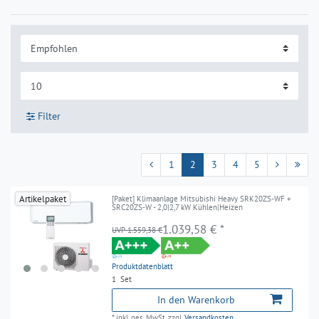
Filter
1
2
3
4
5
Artikelpaket
[Paket] Klimaanlage Mitsubishi Heavy SRK20ZS-WF +
SRC20ZS-W - 2,0|2,7 kW Kühlen|Heizen
1.039,58 € *
UVP 1.559,38 €
Produktdatenblatt
1
Set
In den Warenkorb
*
inkl. ges. MwSt.
zzgl.
Versandkosten