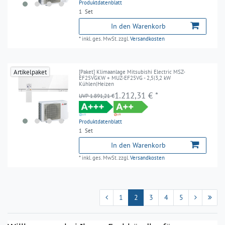
Produktdatenblatt
1
Set
In den Warenkorb
*
inkl. ges. MwSt.
zzgl.
Versandkosten
Artikelpaket
[Paket] Klimaanlage Mitsubishi Electric MSZ-
EF25VGKW + MUZ-EF25VG - 2,5|3,2 kW
Kühlen|Heizen
1.212,31 € *
UVP 1.891,21 €
Produktdatenblatt
1
Set
In den Warenkorb
*
inkl. ges. MwSt.
zzgl.
Versandkosten
1
2
3
4
5