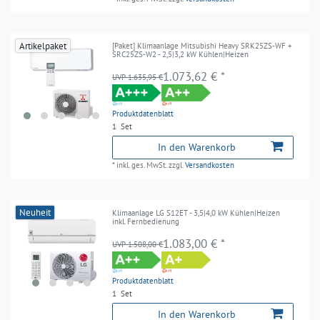
Artikelpaket
[Paket] Klimaanlage Mitsubishi Heavy SRK25ZS-WF +
SRC25ZS-W2 - 2,5|3,2 kW Kühlen|Heizen
1.073,62 € *
UVP 1.635,95 €
Produktdatenblatt
1
Set
In den Warenkorb
*
inkl. ges. MwSt.
zzgl.
Versandkosten
Neuheit
Klimaanlage LG S12ET - 3,5|4,0 kW Kühlen|Heizen
inkl. Fernbedienung
1.083,00 € *
UVP 1.508,00 €
Produktdatenblatt
1
Set
In den Warenkorb