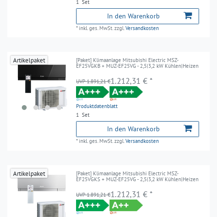
1
Set
In den Warenkorb
*
inkl. ges. MwSt.
zzgl.
Versandkosten
Artikelpaket
[Paket] Klimaanlage Mitsubishi Electric MSZ-
EF25VGKB + MUZ-EF25VG - 2,5|3,2 kW Kühlen|Heizen
1.212,31 € *
UVP 1.891,21 €
Produktdatenblatt
1
Set
In den Warenkorb
*
inkl. ges. MwSt.
zzgl.
Versandkosten
Artikelpaket
[Paket] Klimaanlage Mitsubishi Electric MSZ-
EF25VGKS + MUZ-EF25VG - 2,5|3,2 kW Kühlen|Heizen
1.212,31 € *
UVP 1.891,21 €