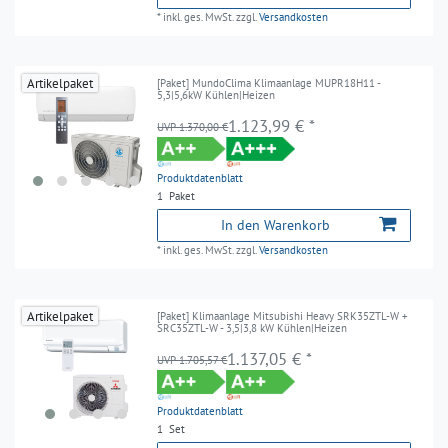
*
inkl. ges. MwSt.
zzgl.
Versandkosten
Artikelpaket
[Paket] MundoClima Klimaanlage MUPR18H11 -
5,3|5,6kW Kühlen|Heizen
1.123,99 € *
UVP 1.370,00 €
Produktdatenblatt
1
Paket
In den Warenkorb
*
inkl. ges. MwSt.
zzgl.
Versandkosten
Artikelpaket
[Paket] Klimaanlage Mitsubishi Heavy SRK35ZTL-W +
SRC35ZTL-W - 3,5|3,8 kW Kühlen|Heizen
1.137,05 € *
UVP 1.705,57 €
Produktdatenblatt
1
Set