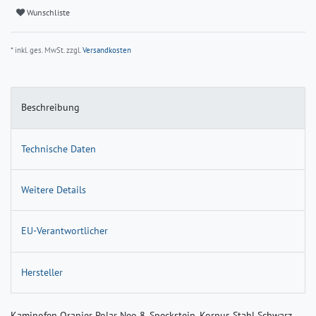
Wunschliste
* inkl. ges. MwSt. zzgl.
Versandkosten
Beschreibung
Technische Daten
Weitere Details
EU-Verantwortlicher
Hersteller
Kaminofen Oranier Polar Neo 8, Speckstein, Korpus Stahl Schwarz