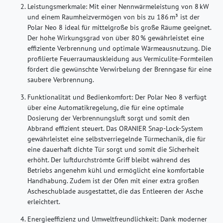
Leistungsmerkmale:
Mit einer Nennwärmeleistung von 8 kW
und einem Raumheizvermögen von bis zu 186 m³ ist der
Polar Neo 8 ideal für mittelgroße bis große Räume geeignet.
Der hohe Wirkungsgrad von über 80 % gewährleistet eine
effiziente Verbrennung und optimale Wärmeausnutzung. Die
profilierte Feuerraumauskleidung aus Vermiculite-Formteilen
fördert die gewünschte Verwirbelung der Brenngase für eine
saubere Verbrennung.
Funktionalität und Bedienkomfort:
Der Polar Neo 8 verfügt
über eine Automatikregelung, die für eine optimale
Dosierung der Verbrennungsluft sorgt und somit den
Abbrand effizient steuert. Das ORANIER Snap-Lock-System
gewährleistet eine selbstverriegelnde Türmechanik, die für
eine dauerhaft dichte Tür sorgt und somit die Sicherheit
erhöht. Der luftdurchströmte Griff bleibt während des
Betriebs angenehm kühl und ermöglicht eine komfortable
Handhabung. Zudem ist der Ofen mit einer extra großen
Ascheschublade ausgestattet, die das Entleeren der Asche
erleichtert.
Energieeffizienz und Umweltfreundlichkeit:
Dank moderner