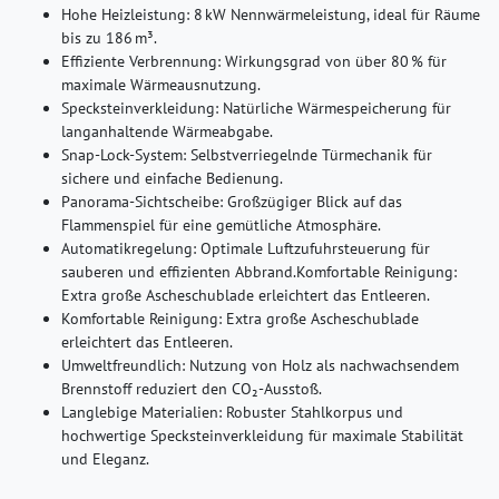
Hohe Heizleistung: 8 kW Nennwärmeleistung, ideal für Räume
bis zu 186 m³.
Effiziente Verbrennung: Wirkungsgrad von über 80 % für
maximale Wärmeausnutzung.
Specksteinverkleidung: Natürliche Wärmespeicherung für
langanhaltende Wärmeabgabe.
Snap-Lock-System: Selbstverriegelnde Türmechanik für
sichere und einfache Bedienung.
Panorama-Sichtscheibe: Großzügiger Blick auf das
Flammenspiel für eine gemütliche Atmosphäre.
Automatikregelung: Optimale Luftzufuhrsteuerung für
sauberen und effizienten Abbrand.Komfortable Reinigung:
Extra große Ascheschublade erleichtert das Entleeren.
Komfortable Reinigung: Extra große Ascheschublade
erleichtert das Entleeren.
Umweltfreundlich: Nutzung von Holz als nachwachsendem
Brennstoff reduziert den CO₂-Ausstoß.
Langlebige Materialien: Robuster Stahlkorpus und
hochwertige Specksteinverkleidung für maximale Stabilität
und Eleganz.