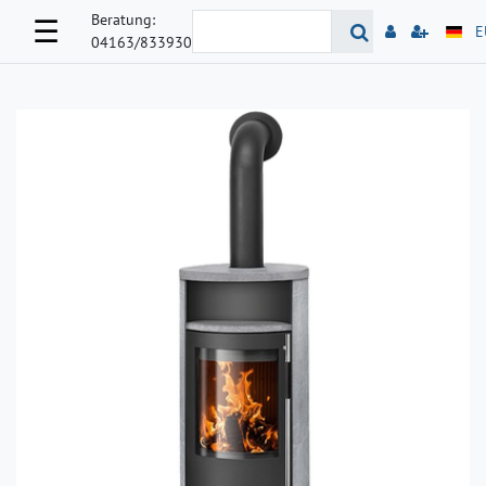
Beratung:
☰
E
04163/833930