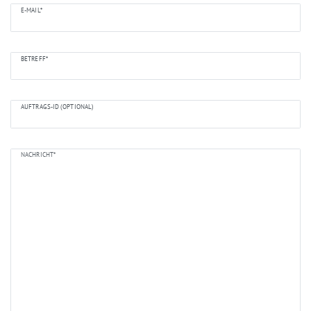
E-MAIL*
BETREFF*
AUFTRAGS-ID (OPTIONAL)
NACHRICHT*