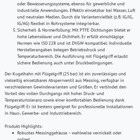
oder Bewässerungssysteme, ebenso für gewerbliche und
industrielle Anwendungen. Effektiv einsetzbar bei Wasser, Luft
und neutralen Medien. Durch die Variantenvielfalt (z. B. IG/IG,
IG/AG) flexibel in Rohrsysteme integrierbar.
Sicherheit & Normerfüllung:
Mit PTFE-Dichtungen bietet er
hohe Lebensdauer und Dichtheit. Er erfüllt einschlägige
Normen wie ISO 228 und ist DVGW-kompatibel. Individuelle
Herstellerangaben belegen Betriebsdruck und
Temperaturbereich. Die Ausführung mit Flügelgriff erlaubt
sichere Bedienung auch unter Druckbedingungen.
Der Kugelhahn mit Flügelgriff (25 bar) ist ein zuverlässiges und
vielseitig einsetzbares Absperrventil aus Messing, verfügbar in
verschiedenen Gewindevarianten und Größen. Er verbindet den
Vorteil des vollen Durchgangs mit hoher Druck- und
Temperaturtoleranz sowie einer komfortablen Bedienung dank
Flügelgriff. Er ist bestens geeignet für professionelle Installationen
in Haus-, Gewerbe- und Industriebereich.
Produkt Highlights:
Robustes Messinggehäuse – wahlweise vernickelt oder
poliert