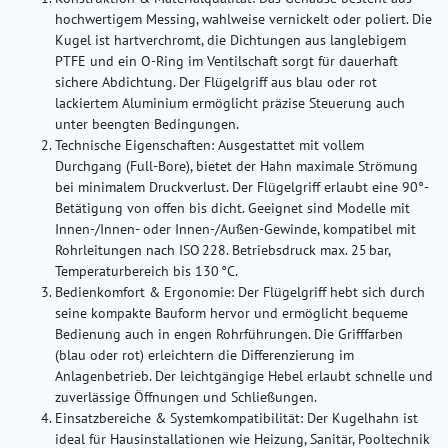
hochwertigem Messing, wahlweise vernickelt oder poliert. Die
Kugel ist hartverchromt, die Dichtungen aus langlebigem
PTFE und ein O‑Ring im Ventilschaft sorgt für dauerhaft
sichere Abdichtung. Der Flügelgriff aus blau oder rot
lackiertem Aluminium ermöglicht präzise Steuerung auch
unter beengten Bedingungen.
Technische Eigenschaften:
Ausgestattet mit vollem
Durchgang (Full-Bore), bietet der Hahn maximale Strömung
bei minimalem Druckverlust. Der Flügelgriff erlaubt eine 90°-
Betätigung von offen bis dicht. Geeignet sind Modelle mit
Innen-/Innen- oder Innen-/Außen-Gewinde, kompatibel mit
Rohrleitungen nach ISO 228. Betriebsdruck max. 25 bar,
Temperaturbereich bis 130 °C.
Bedienkomfort & Ergonomie:
Der Flügelgriff hebt sich durch
seine kompakte Bauform hervor und ermöglicht bequeme
Bedienung auch in engen Rohrführungen. Die Grifffarben
(blau oder rot) erleichtern die Differenzierung im
Anlagenbetrieb. Der leichtgängige Hebel erlaubt schnelle und
zuverlässige Öffnungen und Schließungen.
Einsatzbereiche & Systemkompatibilität:
Der Kugelhahn ist
ideal für Hausinstallationen wie Heizung, Sanitär, Pooltechnik