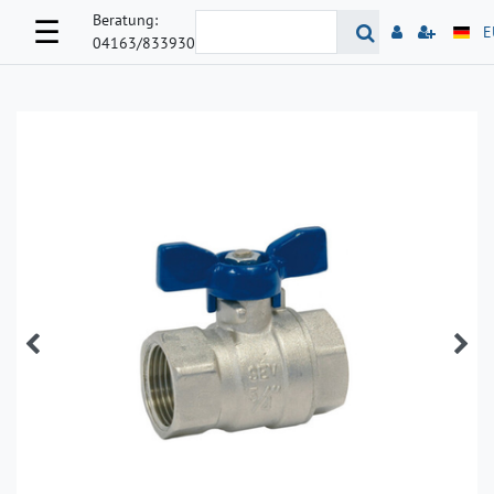
Beratung:
☰
E
04163/833930