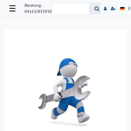
Beratung:
☰
E
04163/833930